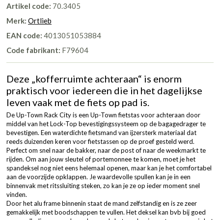
Artikel code:
70.3405
Merk:
Ortlieb
EAN code:
4013051053884
Code fabrikant:
F79604
Deze „kofferruimte achteraan“ is enorm
praktisch voor iedereen die in het dagelijkse
leven vaak met de fiets op pad is.
De Up-Town Rack City is een Up-Town fietstas voor achteraan door
middel van het Lock-Top bevestigingssysteem op de bagagedrager te
bevestigen. Een waterdichte fietsmand van ijzersterk materiaal dat
reeds duizenden keren voor fietstassen op de proef gesteld werd.
Perfect om snel naar de bakker, naar de post of naar de weekmarkt te
rijden. Om aan jouw sleutel of portemonnee te komen, moet je het
spandeksel nog niet eens helemaal openen, maar kan je het comfortabel
aan de voorzijde opklappen. Je waardevolle spullen kan je in een
binnenvak met ritssluiting steken, zo kan je ze op ieder moment snel
vinden.
Door het alu frame binnenin staat de mand zelfstandig en is ze zeer
gemakkelijk met boodschappen te vullen. Het deksel kan bvb bij goed