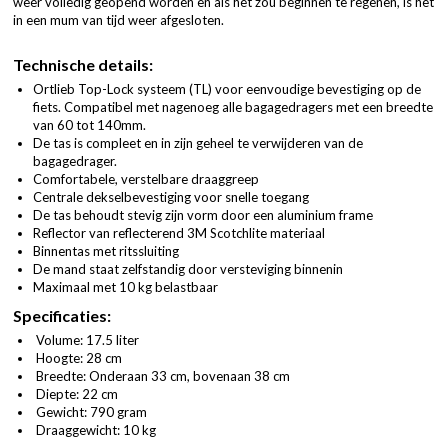
weer volledig geopend worden en als het zou beginnen te regenen, is het
in een mum van tijd weer afgesloten.
Technische details:
Ortlieb Top-Lock systeem (TL) voor eenvoudige bevestiging op de
fiets. Compatibel met nagenoeg alle bagagedragers met een breedte
van 60 tot 140mm.
De tas is compleet en in zijn geheel te verwijderen van de
bagagedrager.
Comfortabele, verstelbare draaggreep
Centrale dekselbevestiging voor snelle toegang
De tas behoudt stevig zijn vorm door een aluminium frame
Reflector van reflecterend 3M Scotchlite materiaal
Binnentas met ritssluiting
De mand staat zelfstandig door versteviging binnenin
Maximaal met 10 kg belastbaar
Specificaties:
Volume: 17.5 liter
Hoogte: 28 cm
Breedte: Onderaan 33 cm, bovenaan 38 cm
Diepte: 22 cm
Gewicht: 790 gram
Draaggewicht: 10 kg