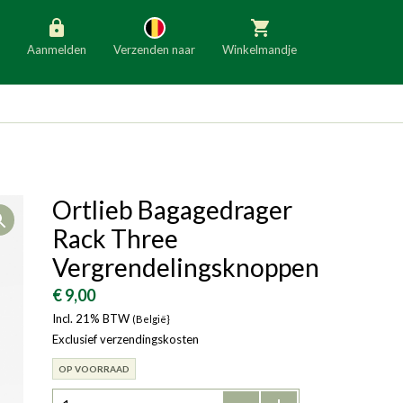
Aanmelden
Verzenden naar
Winkelmandje
België
Nederland
Duitsland
Luxemburg
Frankrijk
Oostenrijk
Ortlieb Bagagedrager
Open
Slovenië
Italië
Rack Three
Denemarken
Finland
Vergrendelingsknoppen
Bulgarije
Ierland
€ 9,00
Incl. 21% BTW
(België}
Exclusief verzendingskosten
OP VOORRAAD
-
+