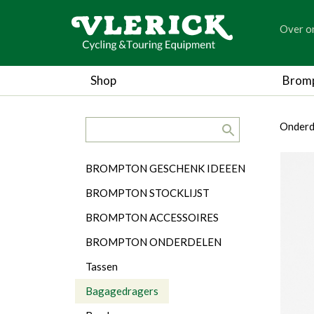
generic
Over o
generic
Shop
Brom
search.title
breadc
breadc
Onderd
Categorieën
BROMPTON GESCHENK IDEEEN
BROMPTON STOCKLIJST
BROMPTON ACCESSOIRES
BROMPTON ONDERDELEN
Tassen
Bagagedragers