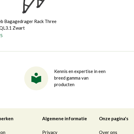
eb Bagagedrager Rack Three
 QL3.1 Zwart
75
Kennis en expertise in een
breed gamma van
producten
merken
Algemene informatie
Onze pagina's
ton
Privacy
Over ons