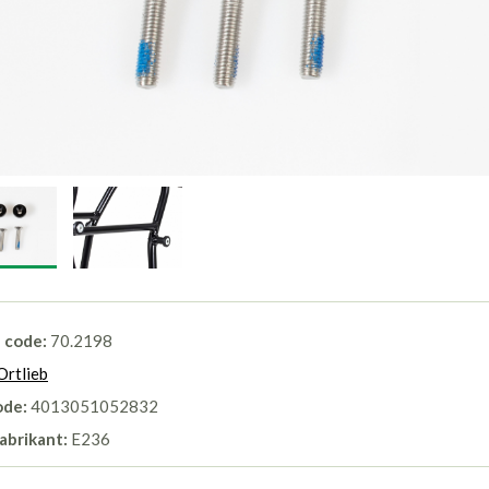
l code:
70.2198
Ortlieb
ode:
4013051052832
abrikant:
E236