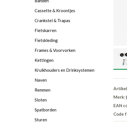
Banden
Cassette & Kroontjes
Crankstel & Trapas
Fietskarren
Fietskleding
Frames & Voorvorken
Kettingen
Kruikhouders en Drinksystemen
Naven
Artike
Remmen
Merk:
Sloten
EAN c
Spatborden
Code f
Sturen