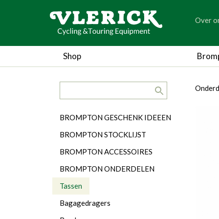
generic
Over o
generic
Shop
Brom
search.title
breadc
breadc
Onderd
Categorieën
BROMPTON GESCHENK IDEEEN
BROMPTON STOCKLIJST
BROMPTON ACCESSOIRES
BROMPTON ONDERDELEN
Tassen
Bagagedragers