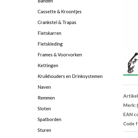
Banden
Cassette & Kroontjes
Crankstel & Trapas
Fietskarren
Fietskleding
Frames & Voorvorken
Kettingen
Kruikhouders en Drinksystemen
Naven
Artike
Remmen
Merk:
Sloten
EAN c
Spatborden
Code f
Sturen