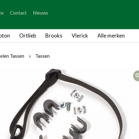
_skip_content
ns
Contact
Nieuws
_skip_language
pton
Ortlieb
Brooks
Vlerick
Alle merken
rumb.here
rumb.from
breadcrumb.to
elen Tassen
Tassen