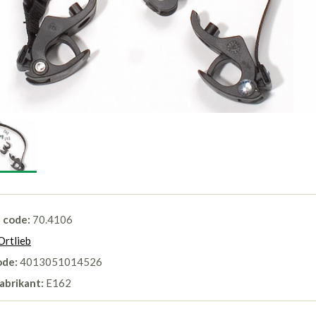
l code:
70.4106
Ortlieb
ode:
4013051014526
abrikant:
E162