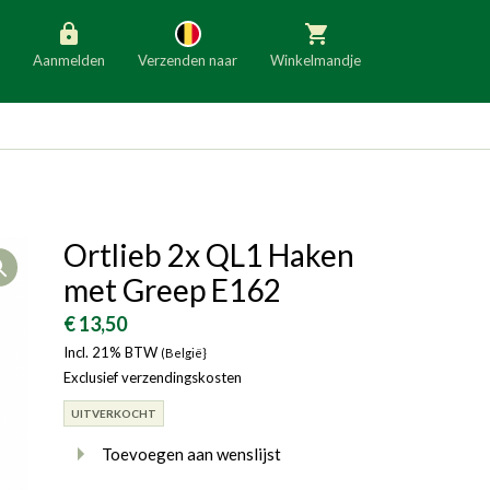
Aanmelden
Verzenden naar
Winkelmandje
België
Nederland
Duitsland
Luxemburg
Frankrijk
Oostenrijk
Ortlieb 2x QL1 Haken
Open
Slovenië
Italië
met Greep E162
Denemarken
Finland
€ 13,50
Incl. 21% BTW
Bulgarije
(België}
Ierland
Exclusief verzendingskosten
UITVERKOCHT
Toevoegen aan wenslijst