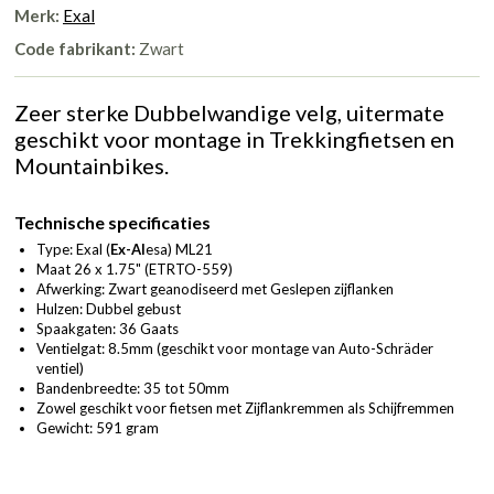
Merk:
Exal
Code fabrikant:
Zwart
Zeer sterke Dubbelwandige velg, uitermate
geschikt voor montage in Trekkingfietsen en
Mountainbikes.
Technische specificaties
Type: Exal (
Ex-
Al
esa) ML21
Maat 26 x 1.75" (ETRTO-559)
Afwerking: Zwart geanodiseerd met Geslepen zijflanken
Hulzen: Dubbel gebust
Spaakgaten: 36 Gaats
Ventielgat: 8.5mm (geschikt voor montage van Auto-Schräder
ventiel)
Bandenbreedte: 35 tot 50mm
Zowel geschikt voor fietsen met Zijflankremmen als Schijfremmen
Gewicht: 591 gram