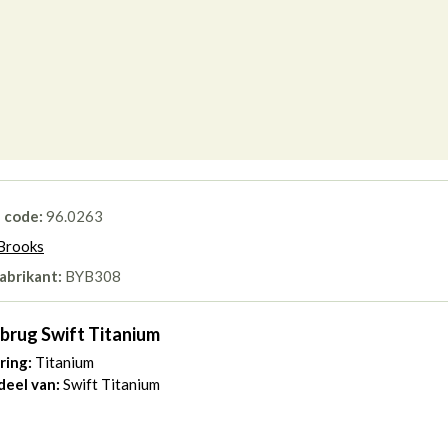
l code:
96.0263
Brooks
abrikant:
BYB308
brug Swift Titanium
ring:
Titanium
eel van:
Swift Titanium