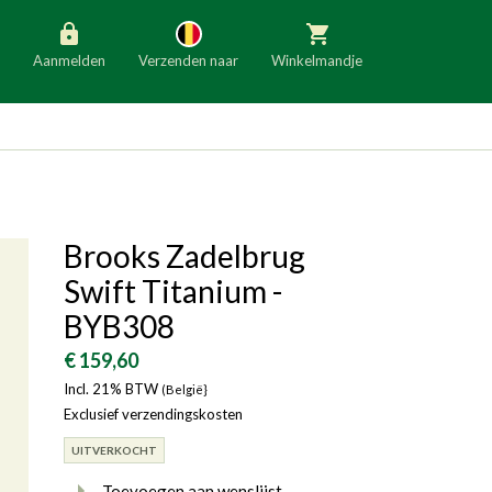
Aanmelden
Verzenden naar
Winkelmandje
België
Nederland
Duitsland
Luxemburg
Frankrijk
Oostenrijk
Brooks Zadelbrug
Slovenië
Italië
Swift Titanium -
Denemarken
Finland
BYB308
Bulgarije
Ierland
€ 159,60
Incl. 21% BTW
(België}
Exclusief verzendingskosten
UITVERKOCHT
Toevoegen aan wenslijst