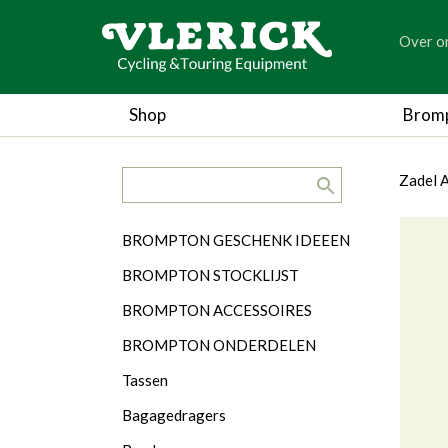
generic
Over o
generic
Shop
Brom
search.title
breadc
breadc
Zadel 
Categorieën
BROMPTON GESCHENK IDEEEN
BROMPTON STOCKLIJST
BROMPTON ACCESSOIRES
BROMPTON ONDERDELEN
Tassen
Bagagedragers