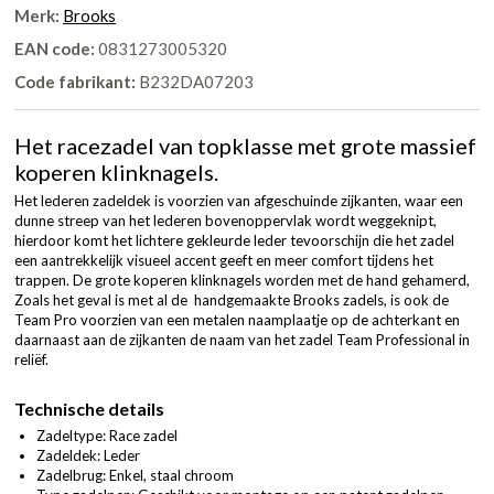
Merk:
Brooks
EAN code:
0831273005320
Code fabrikant:
B232DA07203
Het racezadel van topklasse met grote massief
koperen klinknagels.
Het lederen zadeldek is voorzien van afgeschuinde zijkanten, waar een
dunne streep van het lederen bovenoppervlak wordt weggeknipt,
hierdoor komt het lichtere gekleurde leder tevoorschijn die het zadel
een aantrekkelijk visueel accent geeft en meer comfort tijdens het
trappen. De grote koperen klinknagels worden met de hand gehamerd,
Zoals het geval is met al de handgemaakte Brooks zadels, is ook de
Team Pro voorzien van een metalen naamplaatje op de achterkant en
daarnaast aan de zijkanten de naam van het zadel Team Professional in
reliëf.
Technische details
Zadeltype: Race zadel
Zadeldek: Leder
Zadelbrug: Enkel, staal chroom