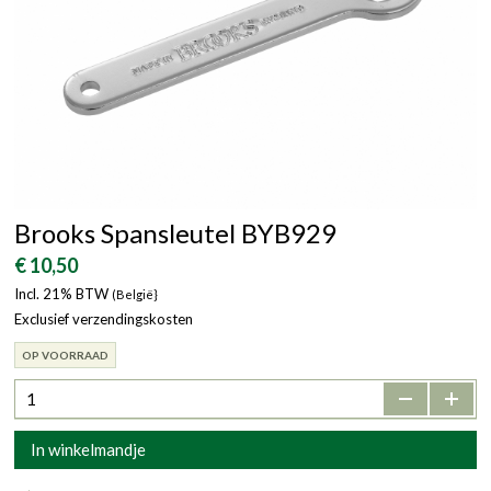
Brooks Spansleutel BYB929
€ 10,50
Incl. 21% BTW
(België}
Exclusief verzendingskosten
OP VOORRAAD
-
+
In winkelmandje