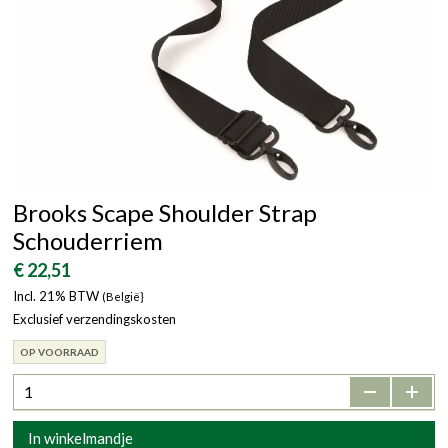
Brooks Scape Shoulder Strap
Schouderriem
€ 22,51
Incl. 21% BTW
(België}
Exclusief verzendingskosten
OP VOORRAAD
-
+
In winkelmandje