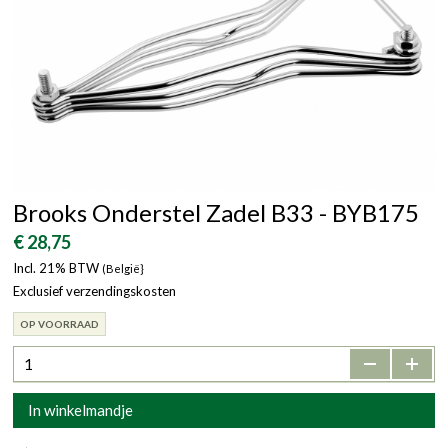
Brooks Onderstel Zadel B33 - BYB175
€ 28,75
Incl. 21% BTW
(België}
Exclusief verzendingskosten
OP VOORRAAD
-
+
In winkelmandje