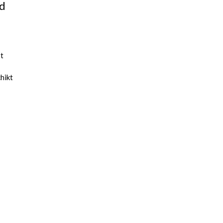
ed
st
hikt