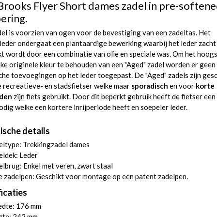
Brooks Flyer Short dames zadel in pre-soften
ering.
el is voorzien van ogen voor de bevestiging van een zadeltas. Het
leder ondergaat een plantaardige bewerking waarbij het leder zacht
t wordt door een combinatie van olie en speciale was. Om het hoog
ke originele kleur te behouden van een "Aged" zadel worden er geen
he toevoegingen op het leder toegepast. De "Aged" zadels zijn gesc
 recreatieve- en stadsfietser welke maar
sporadisch
en voor
korte
nden
zijn fiets gebruikt. Door dit beperkt gebruik heeft de fietser een
odig welke een kortere inrijperiode heeft en soepeler leder.
ische details
eltype: Trekkingzadel dames
eldek: Leder
lbrug: Enkel met veren, zwart staal
 zadelpen: Geschikt voor montage op een patent zadelpen.
icaties
edte: 176 mm
gte: 242 mm