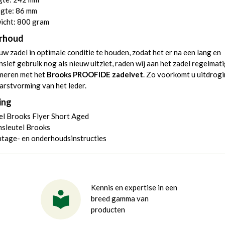
gte: 86 mm
icht: 800 gram
rhoud
w zadel in optimale conditie te houden, zodat het er na een lang en
nsief gebruik nog als nieuw uitziet, raden wij aan het zadel regelmati
smeren met het
Brooks PROOFIDE zadelvet
. Zo voorkomt u uitdrog
arstvorming van het leder.
ing
el Brooks Flyer Short Aged
nsleutel Brooks
tage- en onderhoudsinstructies
Kennis en expertise in een
breed gamma van
producten