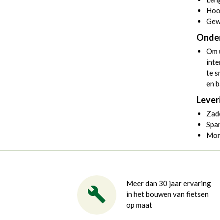
Hoo
Gew
Onde
Om u
inte
te 
en b
Lever
Zad
Spa
Mon
Meer dan 30 jaar ervaring
in het bouwen van fietsen
op maat