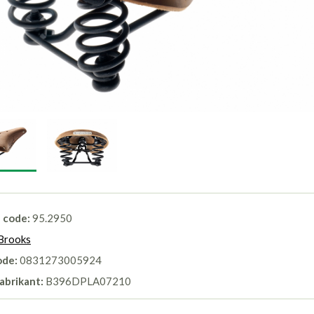
l code:
95.2950
Brooks
ode:
0831273005924
abrikant:
B396DPLA07210