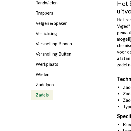
Het 
Tandwielen
uitvo
Trappers
Het zad
Velgen & Spaken
"Aged" 
gemaak
Verlichting
mogelij
Versnelling Binnen
chemisc
voor de
Versnelling Buiten
afsta
Werkplaats
zadel n
Wielen
Techn
Zadelpen
Zad
Zad
Zadels
Zade
Type
Specif
Bre
Len