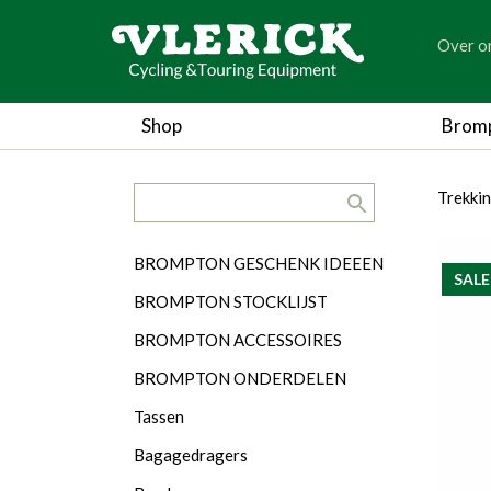
generic
Over o
generic
Shop
Brom
search.title
breadc
breadc
Trekki
Categorieën
BROMPTON GESCHENK IDEEEN
SALE
BROMPTON STOCKLIJST
BROMPTON ACCESSOIRES
BROMPTON ONDERDELEN
Tassen
Bagagedragers