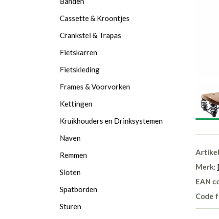
Banden
Cassette & Kroontjes
Crankstel & Trapas
Fietskarren
Fietskleding
Frames & Voorvorken
Kettingen
Kruikhouders en Drinksystemen
Naven
Artike
Remmen
Merk:
Sloten
EAN c
Spatborden
Code f
Sturen