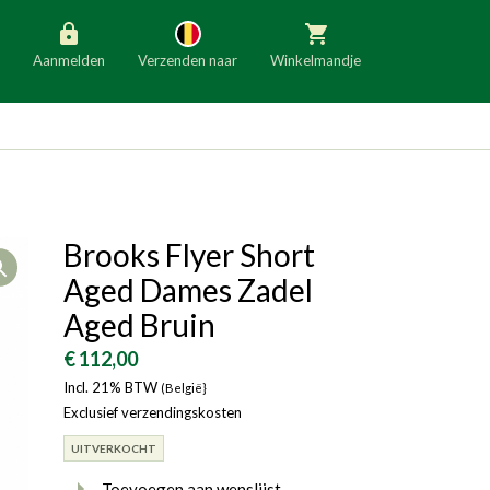
Aanmelden
Verzenden naar
Winkelmandje
België
Nederland
Duitsland
Luxemburg
Frankrijk
Oostenrijk
Brooks Flyer Short
Open
Slovenië
Italië
Aged Dames Zadel
Denemarken
Finland
Aged Bruin
Bulgarije
Ierland
€ 112,00
Incl. 21% BTW
(België}
Exclusief verzendingskosten
UITVERKOCHT
Toevoegen aan wenslijst