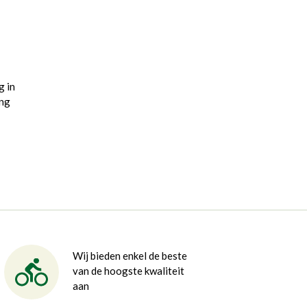
g in
ing
Wij bieden enkel de beste
van de hoogste kwaliteit
aan