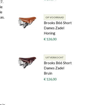
27.
ie
de
as.
OP VOORRAAD
Brooks B66 Short
Dames Zadel
Honing
€ 126,00
UITVERKOCHT
Brooks B66 Short
Dames Zadel
Bruin
€ 126,00