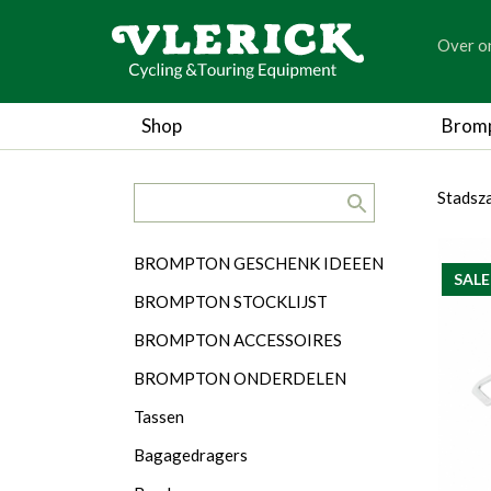
generic
Over o
generic
Shop
Brom
search.title
breadc
breadc
Stadsz
Categorieën
BROMPTON GESCHENK IDEEEN
SALE
BROMPTON STOCKLIJST
BROMPTON ACCESSOIRES
BROMPTON ONDERDELEN
Tassen
Bagagedragers