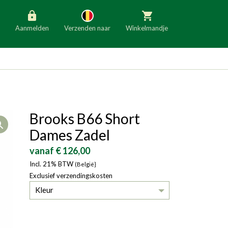
Aanmelden
Verzenden naar
Winkelmandje
België
Nederland
Duitsland
Luxemburg
Frankrijk
Oostenrijk
Brooks B66 Short
Open
Slovenië
Italië
Dames Zadel
Denemarken
Finland
vanaf € 126,00
Incl. 21% BTW
Bulgarije
(België}
Ierland
Exclusief verzendingskosten
Kleur