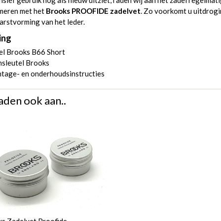
nsief gebruik nog als nieuw uitziet, raden wij aan het zadel regelmati
smeren met het
Brooks PROOFIDE zadelvet
. Zo voorkomt u uitdrog
arstvorming van het leder.
ing
el Brooks B66 Short
nsleutel Brooks
tage- en onderhoudsinstructies
aden ook aan..