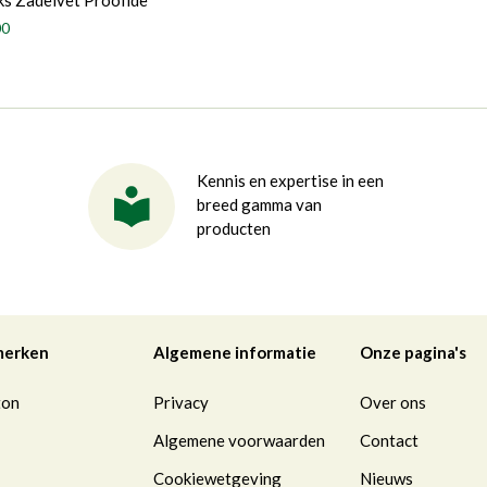
s Zadelvet Proofide
00
Kennis en expertise in een
breed gamma van
producten
merken
Algemene informatie
Onze pagina's
ton
Privacy
Over ons
Algemene voorwaarden
Contact
Cookiewetgeving
Nieuws