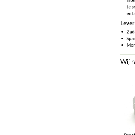
inte
te 
en b
Lever
Zad
Spa
Mon
Wij r