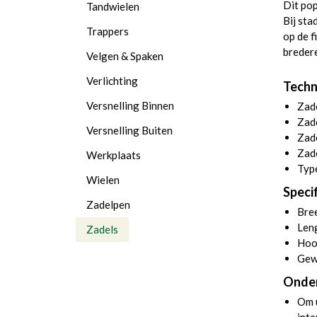
Dit pop
Tandwielen
Bij sta
Trappers
op de f
bredere
Velgen & Spaken
Verlichting
Techn
Versnelling Binnen
Zade
Zad
Versnelling Buiten
Zade
Zad
Werkplaats
Type
Wielen
Specif
Zadelpen
Bre
Len
Zadels
Hoo
Gew
Onde
Om u