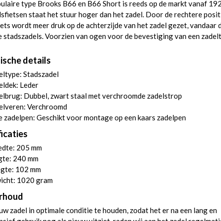
ulaire type Brooks B66 en B66 Short is reeds op de markt vanaf 19
dsfietsen staat het stuur hoger dan het zadel. Door de rechtere posit
iets wordt meer druk op de achterzijde van het zadel gezet, vandaar 
 stadszadels. Voorzien van ogen voor de bevestiging van een zadelt
ische details
ltype: Stadszadel
eldek: Leder
lbrug: Dubbel, zwart staal met verchroomde zadelstrop
elveren: Verchroomd
 zadelpen: Geschikt voor montage op een kaars zadelpen
icaties
edte: 205 mm
gte: 240 mm
gte: 102 mm
icht: 1020 gram
rhoud
w zadel in optimale conditie te houden, zodat het er na een lang en