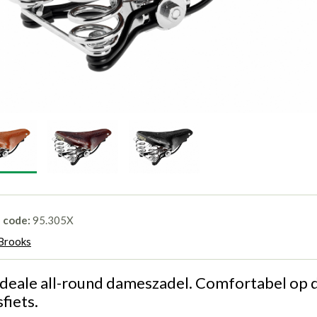
l code:
95.305X
Brooks
ideale all-round dameszadel. Comfortabel op 
fiets.