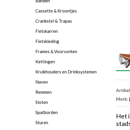
Banden
Cassette & Kroontjes
Crankstel & Trapas
Fietskarren
Fietskleding
Frames & Voorvorken
Kettingen
Kruikhouders en Drinksystemen
Naven
Artike
Remmen
Merk:
Sloten
Spatborden
Het 
stads
Sturen