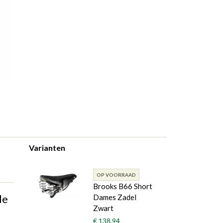
Varianten
OP VOORRAAD
Brooks B66 Short
de
Dames Zadel
Zwart
€ 138,94