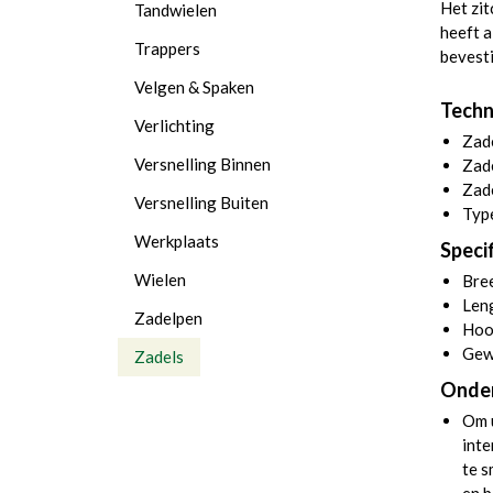
Het zit
Tandwielen
heeft a
Trappers
bevesti
Velgen & Spaken
Techn
Verlichting
Zad
Versnelling Binnen
Zad
Zade
Versnelling Buiten
Type
Werkplaats
Specif
Wielen
Bre
Len
Zadelpen
Hoo
Gew
Zadels
Onde
Om u
inte
te 