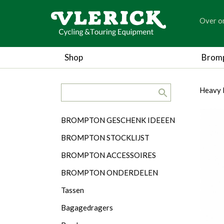
generic
Over o
generic
Shop
Brom
search.title
breadc
breadc
Heavy 
Categorieën
BROMPTON GESCHENK IDEEEN
BROMPTON STOCKLIJST
BROMPTON ACCESSOIRES
BROMPTON ONDERDELEN
Tassen
Bagagedragers