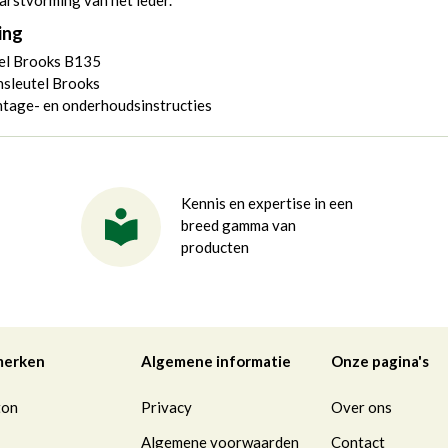
arstvorming van het leder.
ing
el Brooks B135
nsleutel Brooks
tage- en onderhoudsinstructies
Kennis en expertise in een
breed gamma van
producten
merken
Algemene informatie
Onze pagina's
ton
Privacy
Over ons
Algemene voorwaarden
Contact