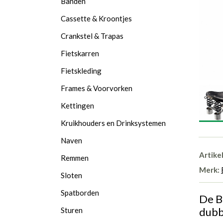
Banden
Cassette & Kroontjes
Crankstel & Trapas
Fietskarren
Fietskleding
Frames & Voorvorken
Kettingen
Kruikhouders en Drinksystemen
Naven
Artike
Remmen
Merk:
Sloten
Spatborden
De B
dubb
Sturen