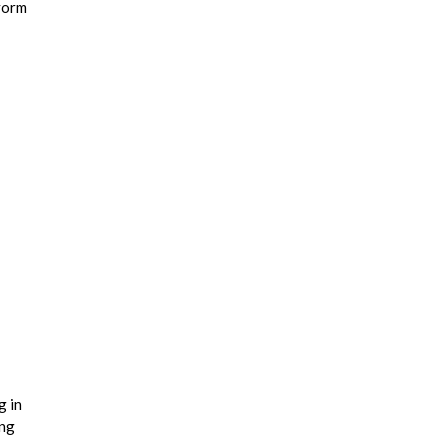
 vorm
g in
ing