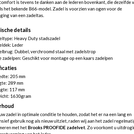
comfort is tevens te danken aan de lederen bovenkant, die dezelfde
ls het bekende B66-model. Zadel is voorzien van ogen voor de
ging van een zadeltas.
ische details
eltype: Heavy Duty stadszadel
eldek: Leder
lbrug: Dubbel, verchroomd staal met zadelstrop
 zadelpen: Geschikt voor montage op een kaars zadelpen
icaties
edte: 205 mm
gte: 289 mm
gte: 117 mm
icht: 1630gram
rhoud
w zadel in optimale conditie te houden, zodat het er na een lang en
nsief gebruik nog als nieuw uitziet, raden wij aan het zadel regelmati
smeren met het
Brooks PROOFIDE zadelvet
. Zo voorkomt u uitdrog