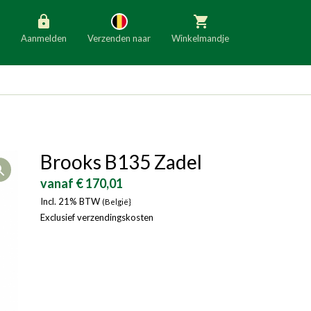
Aanmelden
Verzenden naar
Winkelmandje
België
Nederland
Duitsland
Luxemburg
Frankrijk
Oostenrijk
Brooks B135 Zadel
Open
Slovenië
Italië
vanaf € 170,01
Denemarken
Finland
Incl. 21% BTW
(België}
Exclusief verzendingskosten
Bulgarije
Ierland