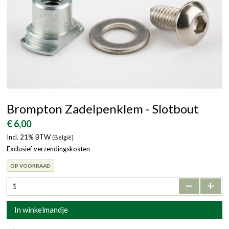
Brompton Zadelpenklem - Slotbout
€ 6,00
Incl. 21% BTW
(België}
Exclusief verzendingskosten
OP VOORRAAD
-
+
In winkelmandje