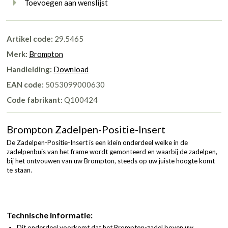
Toevoegen aan wenslijst
Artikel code:
29.5465
Merk:
Brompton
Handleiding:
Download
EAN code:
5053099000630
Code fabrikant:
Q100424
Brompton Zadelpen-Positie-Insert
De Zadelpen-Positie-Insert is een klein onderdeel welke in de
zadelpenbuis van het frame wordt gemonteerd en waarbij de zadelpen,
bij het ontvouwen van uw Brompton, steeds op uw juiste hoogte komt
te staan.
Technische informatie:
Dit onderdeel voorkomt dat het Brompton-zadel boven uw