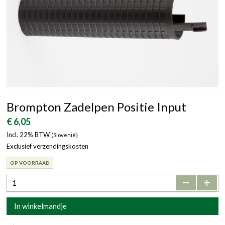
Brompton Zadelpen Positie Input
€ 6,05
Incl. 22% BTW
(Slovenië}
Exclusief verzendingskosten
OP VOORRAAD
-
+
In winkelmandje