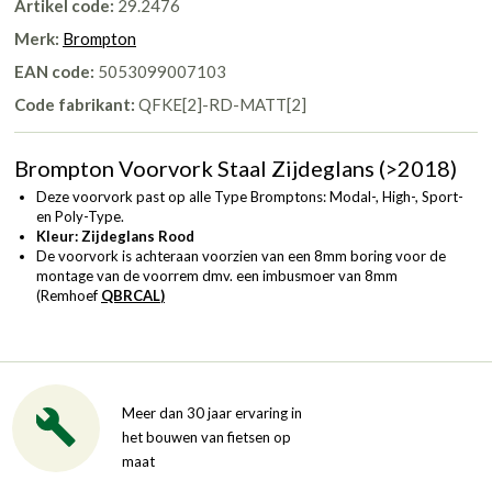
Artikel code:
29.2476
Merk:
Brompton
EAN code:
5053099007103
Code fabrikant:
QFKE[2]-RD-MATT[2]
Brompton Voorvork Staal Zijdeglans (>2018)
Deze voorvork past op alle Type Bromptons: Modal-, High-, Sport-
en Poly-Type.
Kleur: Zijdeglans Rood
De voorvork is achteraan voorzien van een 8mm boring voor de
montage van de voorrem dmv. een imbusmoer van 8mm
(Remhoef
QBRCAL
)
Meer dan 30 jaar ervaring in
het bouwen van fietsen op
maat