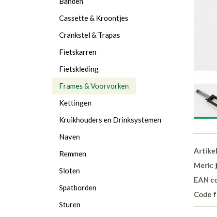
Banden
Cassette & Kroontjes
Crankstel & Trapas
Fietskarren
Fietskleding
Frames & Voorvorken
Kettingen
Kruikhouders en Drinksystemen
Naven
Artike
Remmen
Merk:
Sloten
EAN c
Spatborden
Code f
Sturen