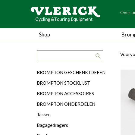
generic
Over o
generic
Shop
Brom
search.title
breadc
breadc
Voorvo
Categorieën
BROMPTON GESCHENK IDEEEN
BROMPTON STOCKLIJST
BROMPTON ACCESSOIRES
BROMPTON ONDERDELEN
Tassen
Bagagedragers