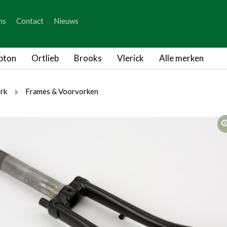
_skip_content
ns
Contact
Nieuws
_skip_language
pton
Ortlieb
Brooks
Vlerick
Alle merken
rumb.here
rumb.from
breadcrumb.to
rk
Frames & Voorvorken