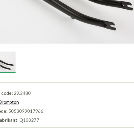
l code:
29.2480
Brompton
ode:
5053099017966
abrikant:
Q100277