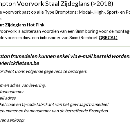
pton Voorvork Staal Zijdeglans (>2018)
 voorvork past op alle Type Bromptons: Modal-, High-, Sport- en P
e.
r: Zijdeglans Hot Pink
voorvork is achteraan voorzien van een 8mm boring voor de montag
 de voorrem dmv. een imbusmoer van 8mm (Remhoef
QBRCAL
)
ton framedelen kunnen enkel via e-mail besteld worden
vlerickfietsen.be
r dient u ons volgende gegevens te bezorgen:
 en adres van levering.
efoonnummer.
il adres
kel code en Q-code fabrikant van het gevraagd framedeel
ienummer en framenummer van de betreffende Brompton
van aankoop: