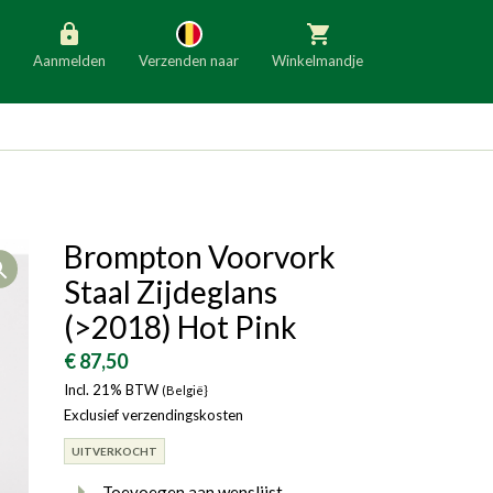
Aanmelden
Verzenden naar
Winkelmandje
België
Nederland
Duitsland
Luxemburg
Frankrijk
Oostenrijk
Brompton Voorvork
Open
Slovenië
Italië
Staal Zijdeglans
Denemarken
Finland
(>2018) Hot Pink
Bulgarije
Ierland
€ 87,50
Incl. 21% BTW
(België}
Exclusief verzendingskosten
UITVERKOCHT
Toevoegen aan wenslijst