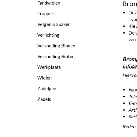
Brom
Tandwielen
Deze
Trappers
Typ
Velgen & Spaken
Kleu
De 
Verlichting
van
Versnelling Binnen
Versnelling Buiten
Bromp
info@
Werkplaats
Hiervoo
Wielen
Zadelpen
Naam
Tel
Zadels
E-ma
Arti
Ser
Reden 