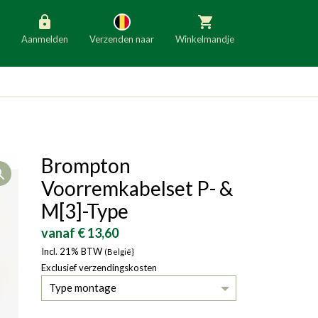
Aanmelden
Verzenden naar
Winkelmandje
België
Nederland
Duitsland
Luxemburg
Frankrijk
Oostenrijk
Brompton
Open
Slovenië
Italië
Voorremkabelset P- &
Denemarken
Finland
M[3]-Type
Bulgarije
Ierland
vanaf € 13,60
Incl. 21% BTW
(België}
Exclusief verzendingskosten
Type montage