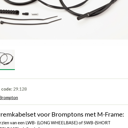
l code:
29.128
Brompton
remkabelset voor Bromptons met M-Frame:
rzien van een LWB- (LONG WHEELBASE) of SWB-(SHORT