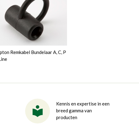
ton Remkabel Bundelaar A, C, P
Line
5
Kennis en expertise in een
breed gamma van
producten