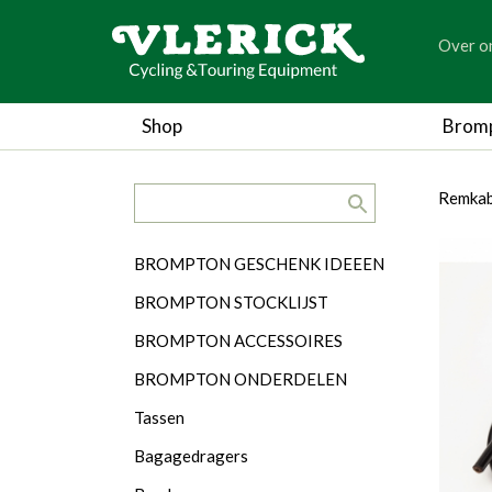
generic
Over o
generic
Shop
Brom
search.title
breadc
breadc
Remkab
Categorieën
BROMPTON GESCHENK IDEEEN
BROMPTON STOCKLIJST
BROMPTON ACCESSOIRES
BROMPTON ONDERDELEN
Tassen
Bagagedragers