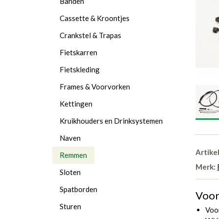
Banden
Cassette & Kroontjes
Crankstel & Trapas
Fietskarren
Fietskleding
Frames & Voorvorken
Kettingen
Kruikhouders en Drinksystemen
Naven
Artike
Remmen
Merk:
Sloten
Spatborden
Voor
Sturen
Voo