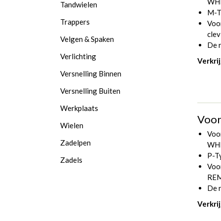
WHE
Tandwielen
M-T
Trappers
Voo
clev
Velgen & Spaken
De r
Verlichting
Verkri
Versnelling Binnen
Versnelling Buiten
Werkplaats
Voor
Wielen
Voo
Zadelpen
WHE
P-T
Zadels
Voo
RE
De r
Verkri