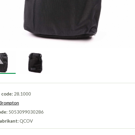
l code:
28.1000
Brompton
ode:
5053099030286
abrikant:
QCOV