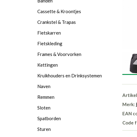
Banden
Cassette & Kroontjes
Crankstel & Trapas
Fietskarren
Fietskleding
Frames & Voorvorken
Kettingen
Kruikhouders en Drinksystemen
Naven
Artike
Remmen
Merk:
Sloten
EAN c
Spatborden
Code f
Sturen