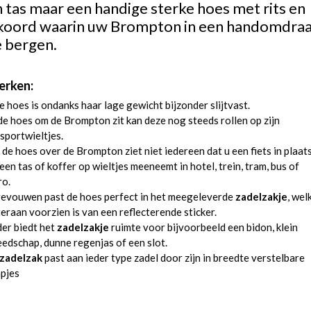
 tas maar een handige sterke hoes met rits en
tkoord waarin uw Brompton in een handomdraai
e bergen.
rken:
 hoes is ondanks haar lage gewicht bijzonder slijtvast.
de hoes om de Brompton zit kan deze nog steeds rollen op zijn
sportwieltjes.
de hoes over de Brompton ziet niet iedereen dat u een fiets in plaat
een tas of koffer op wieltjes meeneemt in hotel, trein, tram, bus of
ro.
evouwen past de hoes perfect in het meegeleverde
zadelzakje
, wel
eraan voorzien is van een reflecterende sticker.
er biedt het
zadelzakje
ruimte voor bijvoorbeeld een bidon, klein
edschap, dunne regenjas of een slot.
zadelzak
past aan ieder type zadel door zijn in breedte verstelbare
pjes