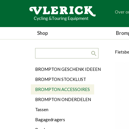
generic
Over o
generic
Shop
Brom
search.title
breadc
breadc
Fietsb
Categorieën
BROMPTON GESCHENK IDEEEN
BROMPTON STOCKLIJST
BROMPTON ACCESSOIRES
BROMPTON ONDERDELEN
Tassen
Bagagedragers