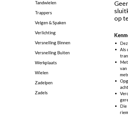
Geen
Tandwielen
slui
Trappers
op t
Velgen & Spaken
Verlichting
Kenme
Versnelling Binnen
Deze
Als 
Versnelling Buiten
tran
Met 
Werkplaats
van 
Wielen
met
Opg
Zadelpen
acht
Zadels
Verd
gere
Die
riem