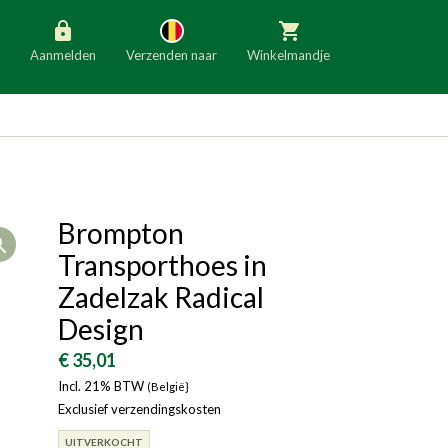
Aanmelden
Verzenden naar
Winkelmandje
België
Nederland
Duitsland
Luxemburg
Frankrijk
Oostenrijk
Brompton
Open
Slovenië
Italië
Transporthoes in
Denemarken
Finland
Zadelzak Radical
Design
Bulgarije
Ierland
€ 35,01
Incl. 21% BTW
(België}
Exclusief verzendingskosten
UITVERKOCHT