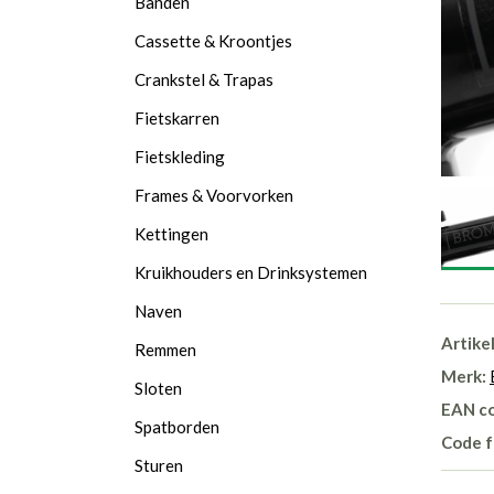
Banden
Cassette & Kroontjes
Crankstel & Trapas
Fietskarren
Fietskleding
Frames & Voorvorken
Kettingen
Kruikhouders en Drinksystemen
Naven
Artike
Remmen
Merk:
Sloten
EAN c
Spatborden
Code f
Sturen