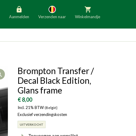
Aanmelden
Verzenden naar
Winkelmandje
België
Nederland
Duitsland
Luxemburg
Frankrijk
Oostenrijk
Brompton Transfer /
Open
Slovenië
Italië
Decal Black Edition,
Denemarken
Finland
Glans frame
Bulgarije
Ierland
€ 8,00
Incl. 21% BTW
(België}
Exclusief verzendingskosten
UITVERKOCHT
Toevoegen aan wenslijst