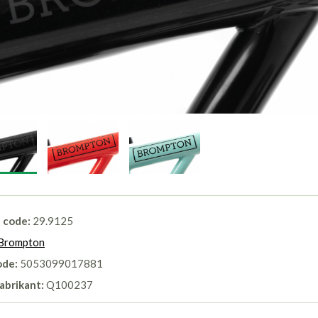
l code:
29.9125
Brompton
ode:
5053099017881
abrikant:
Q100237