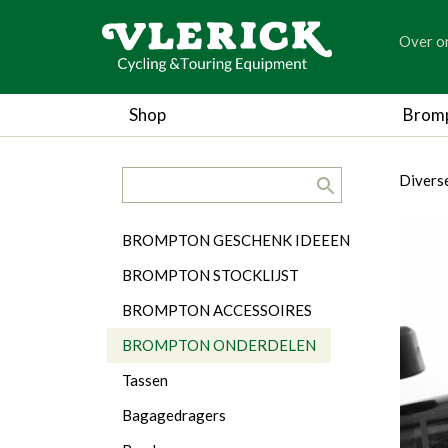
generic
Over o
generic
Shop
Brom
search.title
breadc
breadc
Divers
Categorieën
BROMPTON GESCHENK IDEEEN
BROMPTON STOCKLIJST
BROMPTON ACCESSOIRES
BROMPTON ONDERDELEN
Tassen
Bagagedragers