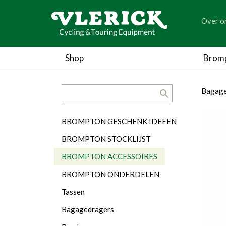
generic
Over o
generic
Shop
Brom
search.title
breadc
breadc
Bagage
Categorieën
BROMPTON GESCHENK IDEEEN
BROMPTON STOCKLIJST
BROMPTON ACCESSOIRES
BROMPTON ONDERDELEN
Tassen
Bagagedragers