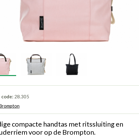
l code:
28.305
Brompton
ige compacte handtas met ritssluiting en
uderriem voor op de Brompton.