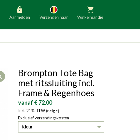
Aanmelden
Verzenden naar
Winkelmandje
België
Nederland
Duitsland
Luxemburg
Frankrijk
Oostenrijk
Brompton Tote Bag
Open
Slovenië
Italië
met ritssluiting incl.
Denemarken
Finland
Frame & Regenhoes
Bulgarije
Ierland
vanaf € 72,00
Incl. 21% BTW
(België}
Exclusief verzendingskosten
Kleur