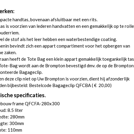
rken:
acte handtas, bovenaan afsluitbaar met een rits.
as is voorzien van lederen handvatten en een gemakkelijk op te roll
ouderriem.
l de stof als het leer hebben een waterbestendige coating.
enin bevindt zich een appart compartiment voor het opbergen van
ne zaken.
aan heeft de Tote Bag een klein appart gemakkelijk toegankelijk tas
Tote-Bag wordt aan de Brompton bevestigd dmv. de op de Brompton
onteerde Bagageclip.
en deze clip niet op Uw Brompton is voorzien, dient hij afzonderlijk
den bijbesteld: Bestelcode Bagageclip QFCBA ( € 20,00)
ische specificaties.
ebouw frame QFCFA-280x300
ud: 8.5 liter
edte: 280mm
gte: 300mm
pte: 110mm