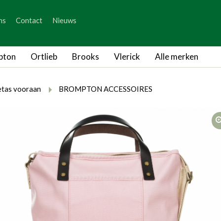
_skip_content
ns
Contact
Nieuws
_skip_language
pton
Ortlieb
Brooks
Vlerick
Alle merken
rumb.here
rumb.from
breadcrumb.to
tas vooraan
BROMPTON ACCESSOIRES