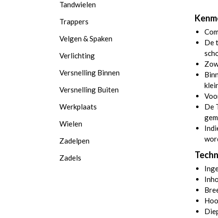
Tandwielen
Kenme
Trappers
Comp
Velgen & Spaken
De t
sch
Verlichting
Zowe
Versnelling Binnen
Binn
klei
Versnelling Buiten
Voor
Werkplaats
De 
gem
Wielen
Indi
wor
Zadelpen
Techn
Zadels
Ing
Inho
Bre
Hoo
Die