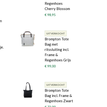
Regenhoes
Cherry Blossom
€ 98,95
en
UITVERKOCHT
Brompton Tote
Bag met
je.
ritssluiting incl.
Frame &
Regenhoes Grijs
€ 99,00
UITVERKOCHT
Brompton Tote
Bag incl. Frame &
Regenhoes Zwart
€ 72,00