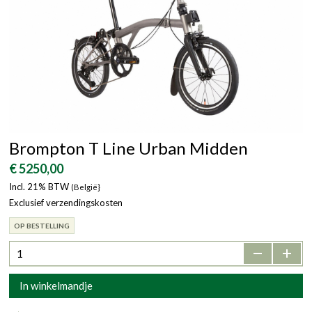
Brompton T Line Urban Midden
€ 5250,00
Incl. 21% BTW
(België}
Exclusief verzendingskosten
OP BESTELLING
-
+
In winkelmandje