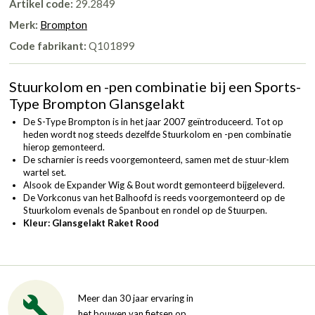
Artikel code:
29.2849
Merk:
Brompton
Code fabrikant:
Q101899
Stuurkolom en -pen combinatie bij een Sports-
Type Brompton Glansgelakt
De S-Type Brompton is in het jaar 2007 geïntroduceerd. Tot op
heden wordt nog steeds dezelfde Stuurkolom en -pen combinatie
hierop gemonteerd.
De scharnier is reeds voorgemonteerd, samen met de stuur-klem
wartel set.
Alsook de Expander Wig & Bout wordt gemonteerd bijgeleverd.
De Vorkconus van het Balhoofd is reeds voorgemonteerd op de
Stuurkolom evenals de Spanbout en rondel op de Stuurpen.
Kleur: Glansgelakt Raket Rood
Meer dan 30 jaar ervaring in
het bouwen van fietsen op