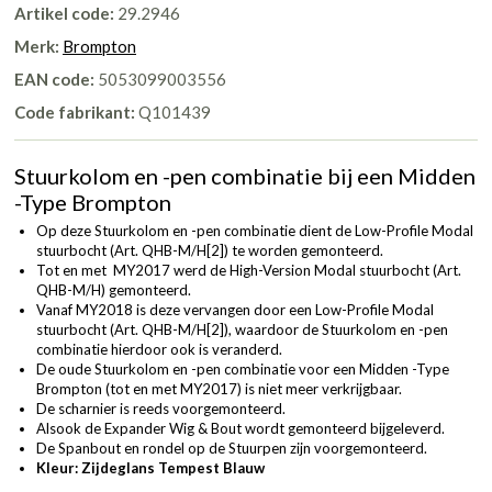
Artikel code:
29.2946
Merk:
Brompton
EAN code:
5053099003556
Code fabrikant:
Q101439
Stuurkolom en -pen combinatie bij een Midden
-Type Brompton
Op deze Stuurkolom en -pen combinatie dient de Low-Profile Modal
stuurbocht (
Art. QHB-M/H[2]
) te worden gemonteerd.
Tot en met MY2017 werd de High-Version Modal stuurbocht (
Art.
QHB-M/H
) gemonteerd.
Vanaf MY2018 is deze vervangen door een Low-Profile Modal
stuurbocht (
Art. QHB-M/H[2]
), waardoor de Stuurkolom en -pen
combinatie hierdoor ook is veranderd.
De oude Stuurkolom en -pen combinatie voor een Midden -Type
Brompton (tot en met MY2017) is niet meer verkrijgbaar.
De scharnier is reeds voorgemonteerd.
Alsook de Expander Wig & Bout wordt gemonteerd bijgeleverd.
De Spanbout en rondel op de Stuurpen zijn voorgemonteerd.
Kleur: Zijdeglans Tempest Blauw