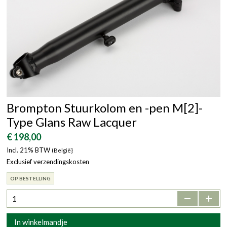
Brompton Stuurkolom en -pen M[2]-
Type Glans Raw Lacquer
€ 198,00
Incl. 21% BTW
(België}
Exclusief verzendingskosten
OP BESTELLING
-
+
In winkelmandje