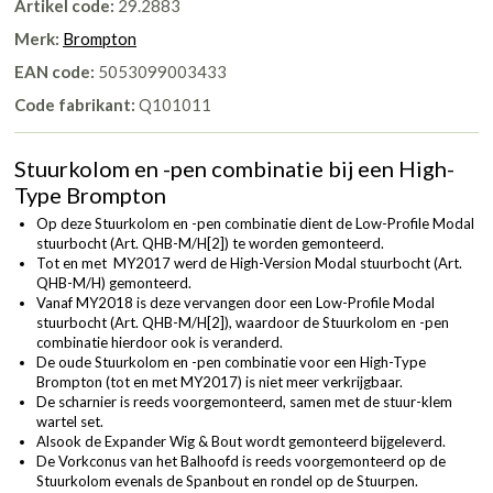
Artikel code:
29.2883
Merk:
Brompton
EAN code:
5053099003433
Code fabrikant:
Q101011
Stuurkolom en -pen combinatie bij een High-
Type Brompton
Op deze Stuurkolom en -pen combinatie dient de Low-Profile Modal
stuurbocht (
Art. QHB-M/H[2]
) te worden gemonteerd.
Tot en met MY2017 werd de High-Version Modal stuurbocht (
Art.
QHB-M/H
) gemonteerd.
Vanaf MY2018 is deze vervangen door een Low-Profile Modal
stuurbocht (
Art. QHB-M/H[2]
), waardoor de Stuurkolom en -pen
combinatie hierdoor ook is veranderd.
De oude Stuurkolom en -pen combinatie voor een High-Type
Brompton (tot en met MY2017) is niet meer verkrijgbaar.
De scharnier is reeds voorgemonteerd, samen met de stuur-klem
wartel set.
Alsook de Expander Wig & Bout wordt gemonteerd bijgeleverd.
De Vorkconus van het Balhoofd is reeds voorgemonteerd op de
Stuurkolom evenals de Spanbout en rondel op de Stuurpen.