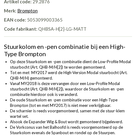
Artikel code:
29.2876
Merk:
Brompton
EAN code:
5053099003365
Code fabrikant:
QHBSA-H[2]-LG-MATT
Stuurkolom en -pen combinatie bij een High-
Type Brompton
Op deze Stuurkolom en -pen combinatie dient de Low-Profile Modal
stuurbocht (
Art. QHB-M/H[2]
) te worden gemonteerd.
Tot en met MY2017 werd de High-Version Modal stuurbocht (
Art.
QHB-M/H
) gemonteerd.
Vanaf MY2018 is deze vervangen door een Low-Profile Modal
stuurbocht (
Art. QHB-M/H[2]
), waardoor de Stuurkolom en -pen
combinatie hierdoor ook is veranderd.
De oude Stuurkolom en -pen combinatie voor een High-Type
Brompton (tot en met MY2017) is niet meer verkrijgbaar.
De scharnier is reeds voorgemonteerd, samen met de stuur-klem
wartel set.
Alsook de Expander Wig & Bout wordt gemonteerd bijgeleverd.
De Vorkconus van het Balhoofd is reeds voorgemonteerd op de
Stuurkolom evenals de Spanbout en rondel op de Stuurpen.