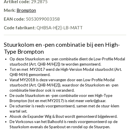
Artikel code:
29.2875
Merk:
Brompton
EAN code:
5053099003358
Code fabrikant:
QHBSA-H[2]-LB-MATT
Stuurkolom en -pen combinatie bij een High-
Type Brompton
Op deze Stuurkolom en -pen combinatie dient de Low-Profile Modal
stuurbocht (
Art. QHB-M/H[2]
) te worden gemonteerd.
Tot en met MY2017 werd de High-Version Modal stuurbocht (
Art.
QHB-M/H
) gemonteerd.
Vanaf MY2018 is deze vervangen door een Low-Profile Modal
stuurbocht (
Art. QHB-M/H[2]
), waardoor de Stuurkolom en -pen
combinatie hierdoor ook is veranderd.
De oude Stuurkolom en -pen combinatie voor een High-Type
Brompton (tot en met MY2017) is niet meer verkrijgbaar.
De scharnier is reeds voorgemonteerd, samen met de stuur-klem
wartel set.
Alsook de Expander Wig & Bout wordt gemonteerd bijgeleverd.
De Vorkconus van het Balhoofd is reeds voorgemonteerd op de
Stuurkolom evenals de Spanbout en rondel op de Stuurpen.