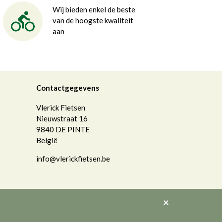
Wij bieden enkel de beste
van de hoogste kwaliteit
aan
Contactgegevens
Vlerick Fietsen
Nieuwstraat 16
9840
DE PINTE
België
info@vlerickfietsen.be
Akkoord