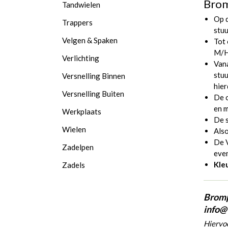
Bro
Tandwielen
Op d
Trappers
stuu
Velgen & Spaken
Tot
M/
Verlichting
Van
stuu
Versnelling Binnen
hier
Versnelling Buiten
De 
en m
Werkplaats
De s
Wielen
Als
De 
Zadelpen
even
Kle
Zadels
Bromp
info@
Hiervoo