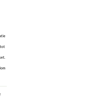
-
atie
tot
set.
olom
: