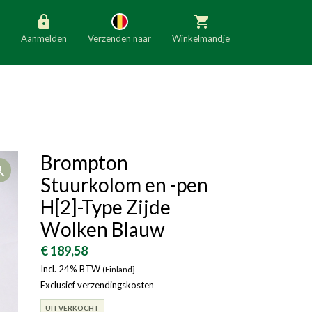
Aanmelden
Verzenden naar
Winkelmandje
België
Nederland
Duitsland
Luxemburg
Frankrijk
Oostenrijk
Brompton
Open
Slovenië
Italië
Stuurkolom en -pen
Denemarken
Finland
H[2]-Type Zijde
Wolken Blauw
Bulgarije
Ierland
€ 189,58
Incl. 24% BTW
(Finland}
Exclusief verzendingskosten
UITVERKOCHT