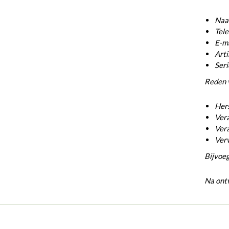
Naam
Tel
E-ma
Arti
Ser
Reden 
Hers
Vera
Vera
Ver
Bijvoeg
Na ontv