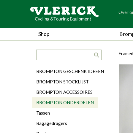
generic
Over o
generic
Shop
Brom
search.title
breadc
breadc
Framed
Categorieën
BROMPTON GESCHENK IDEEEN
BROMPTON STOCKLIJST
BROMPTON ACCESSOIRES
BROMPTON ONDERDELEN
Tassen
Bagagedragers