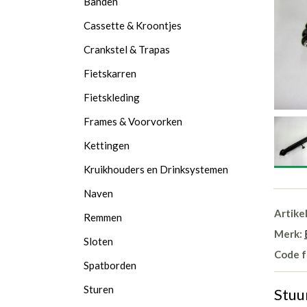
Banden
Cassette & Kroontjes
Crankstel & Trapas
Fietskarren
Fietskleding
Frames & Voorvorken
Kettingen
Kruikhouders en Drinksystemen
Naven
Artike
Remmen
Merk:
Sloten
Code f
Spatborden
Sturen
Stuu