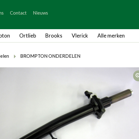
_skip_content
ns
Contact
Nieuws
_skip_language
pton
Ortlieb
Brooks
Vlerick
Alle merken
rumb.here
rumb.from
breadcrumb.to
elen
BROMPTON ONDERDELEN