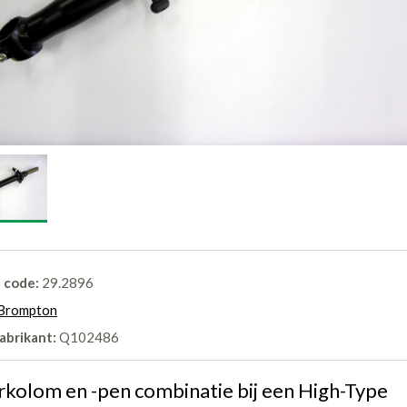
l code:
29.2896
Brompton
abrikant:
Q102486
rkolom en -pen combinatie bij een High-Type