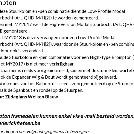
mpton
eze Stuurkolom en -pen combinatie dient de Low-Profile Modal
rbocht (
Art. QHB-M/H[2]
) te worden gemonteerd.
 en met MY2017 werd de High-Version Modal stuurbocht (
Art. QHB
H
) gemonteerd.
af MY2018 is deze vervangen door een Low-Profile Modal
rbocht (
Art. QHB-M/H[2]
), waardoor de Stuurkolom en -pen combin
door ook is veranderd.
oude Stuurkolom en -pen combinatie voor een High-Type Brompton (
et MY2017) is niet meer verkrijgbaar.
charnier is reeds voorgemonteerd, samen met de stuur-klem wartel 
ook de Expander Wig & Bout wordt gemonteerd bijgeleverd.
Vorkconus van het Balhoofd is reeds voorgemonteerd op de Stuurk
als de Spanbout en rondel op de Stuurpen.
ur: Zijdeglans Wolken Blauw
ton framedelen kunnen enkel via e-mail besteld worden
vlerickfietsen.be
r dient u ons volgende gegevens te bezorgen: