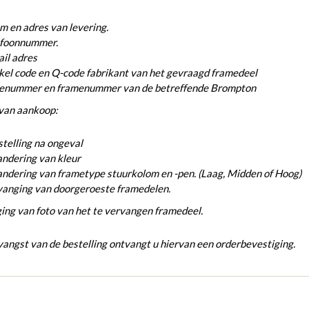
 en adres van levering.
efoonnummer.
il adres
kel code en Q-code fabrikant van het gevraagd framedeel
ienummer en framenummer van de betreffende Brompton
van aankoop:
telling na ongeval
ndering van kleur
ndering van frametype stuurkolom en -pen. (Laag, Midden of Hoog)
vanging van doorgeroeste framedelen.
ing van foto van het te vervangen framedeel.
angst van de bestelling ontvangt u hiervan een orderbevestiging.