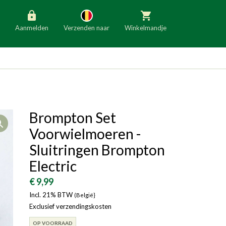
Aanmelden
Verzenden naar
Winkelmandje
België
Nederland
Duitsland
Luxemburg
Frankrijk
Oostenrijk
Brompton Set
Open
Slovenië
Italië
Voorwielmoeren -
Denemarken
Finland
Sluitringen Brompton
Electric
Bulgarije
Ierland
€ 9,99
Incl. 21% BTW
(België}
Exclusief verzendingskosten
OP VOORRAAD