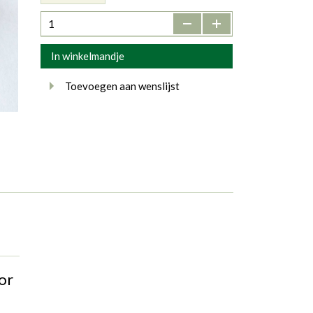
-
+
In winkelmandje
Toevoegen aan wenslijst
or