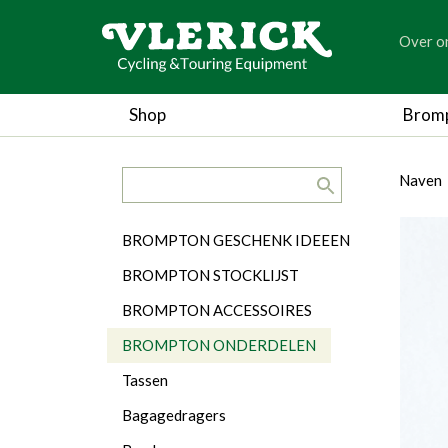
generic
Over o
generic
Shop
Brom
search.title
breadc
breadc
Naven
Categorieën
BROMPTON GESCHENK IDEEEN
BROMPTON STOCKLIJST
BROMPTON ACCESSOIRES
BROMPTON ONDERDELEN
Tassen
Bagagedragers