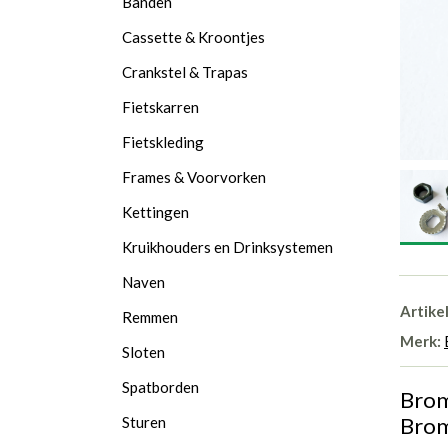
Banden
Cassette & Kroontjes
Crankstel & Trapas
Fietskarren
Fietskleding
Frames & Voorvorken
Kettingen
Kruikhouders en Drinksystemen
Naven
Artike
Remmen
Merk:
Sloten
Spatborden
Brom
Brom
Sturen