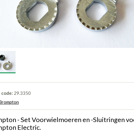
l code:
29.3350
Brompton
pton - Set Voorwielmoeren en -Sluitringen vo
pton Electric.