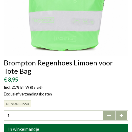
Brompton Regenhoes Limoen voor
Tote Bag
€ 8,95
Incl. 21% BTW
(België}
Exclusief verzendingskosten
OP VOORRAAD
-
+
In winkelmandje