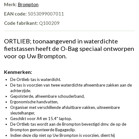
Merk:
Brompton
EAN code:
5053099007011
Code fabrikant:
Q100209
ORTLIEB; toonaangevend in waterdichte
fietstassen heeft de O-Bag speciaal ontworpen
voor op Uw Brompton.
Kenmerken:
De Ortlieb tas is waterdicht.
De tas is voorzien van twee waterdichte afneembare zakken aan de
achterzijde.
Gepolsterde, afneembare schouderband,
Ergonomische handvatten,
Organiser met verschillende afsluitbare vakken, uitneembare
sleutelhanger,
Geschikt voor A4 en 15.4" laptop.
De Ortlieb tas wordt aan de Brompton bevestigd dmv. de op de
Brompton gemonteerde Bagageclip.
Indien deze clip niet op Uw Brompton is voorzien, dient hij