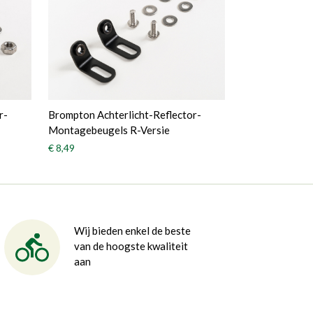
r-
Brompton Achterlicht-Reflector-
Montagebeugels R-Versie
€ 8,49
Wij bieden enkel de beste
van de hoogste kwaliteit
aan