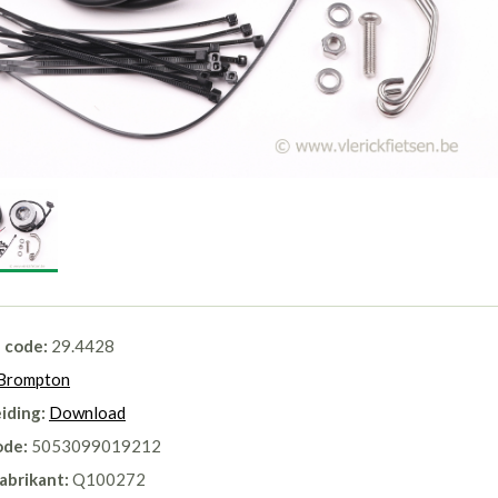
l code:
29.4428
Brompton
iding:
Download
ode:
5053099019212
abrikant:
Q100272