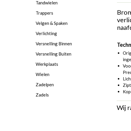
Tandwielen
Brom
Trappers
verl
Velgen & Spaken
naaf
Verlichting
Versnelling Binnen
Techn
Ori
Versnelling Buiten
inge
Werkplaats
Voor
Pre
Wielen
Lich
Zadelpen
Zipt
Kop
Zadels
Wij r