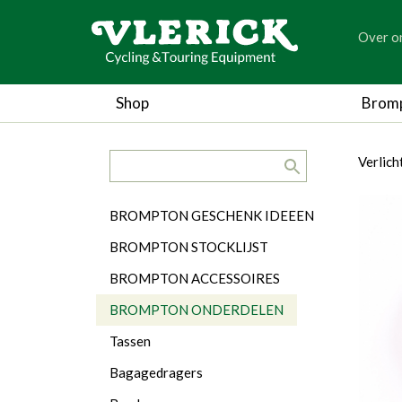
generic
Over o
generic
Shop
Brom
search.title
breadc
breadc
Verlic
Categorieën
BROMPTON GESCHENK IDEEEN
BROMPTON STOCKLIJST
BROMPTON ACCESSOIRES
BROMPTON ONDERDELEN
Tassen
Bagagedragers