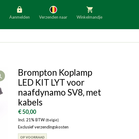
Aanmelden
Verzenden naar
Winkelmandje
België
Nederland
Duitsland
Luxemburg
Frankrijk
Oostenrijk
Brompton Koplamp
Open
Slovenië
Italië
LED KIT LYT voor
Denemarken
Finland
naafdynamo SV8, met
kabels
Bulgarije
Ierland
€ 50,00
Incl. 21% BTW
(België}
Exclusief verzendingskosten
OP VOORRAAD