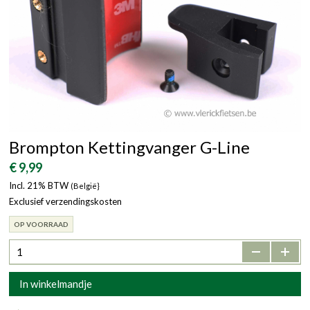
Brompton Kettingvanger G-Line
€ 9,99
Incl. 21% BTW
(België}
Exclusief verzendingskosten
OP VOORRAAD
-
+
In winkelmandje