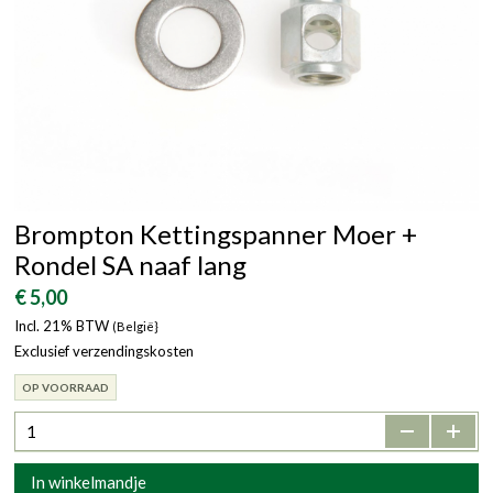
Brompton Kettingspanner Moer +
Rondel SA naaf lang
€ 5,00
Incl. 21% BTW
(België}
Exclusief verzendingskosten
OP VOORRAAD
-
+
In winkelmandje