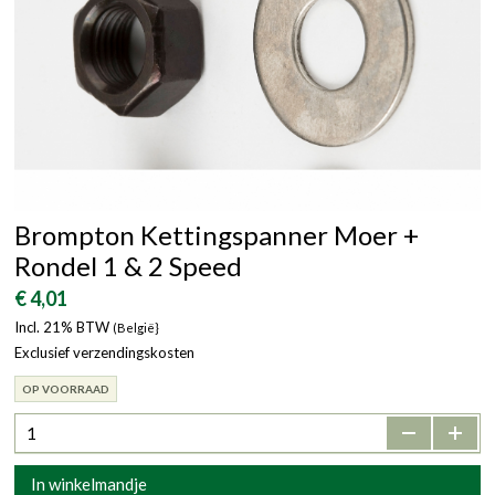
Brompton Kettingspanner Moer +
Rondel 1 & 2 Speed
€ 4,01
Incl. 21% BTW
(België}
Exclusief verzendingskosten
OP VOORRAAD
-
+
In winkelmandje