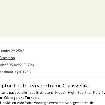
l code:
29.2582
Brompton
ode:
5053099033720
abrikant:
Q101963
pton hoofd- en voorframe Glansgelakt.
frame past op alle Type Bromptons: Modal-, High-, Sport- en Poly-T
ur: Glansgelakt Turkoois
 Hoofd- en Voorframe wordt geleverd met voorgemonteerde