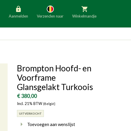
Aanmelden
Verzenden naar
Winkelmandje
België
Nederland
Duitsland
Luxemburg
Frankrijk
Oostenrijk
Brompton Hoofd- en
Slovenië
Italië
Voorframe
Denemarken
Finland
Glansgelakt Turkoois
Bulgarije
Ierland
€ 380,00
Incl. 21% BTW
(België}
UITVERKOCHT
Toevoegen aan wenslijst