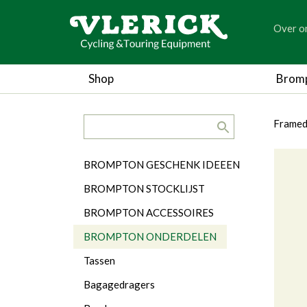
generic
Over o
generic
Shop
Brom
search.title
breadc
breadc
Framed
Categorieën
BROMPTON GESCHENK IDEEEN
BROMPTON STOCKLIJST
BROMPTON ACCESSOIRES
BROMPTON ONDERDELEN
Tassen
Bagagedragers