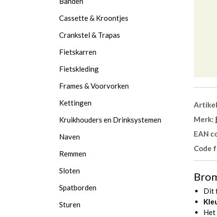
Banden
Cassette & Kroontjes
Crankstel & Trapas
Fietskarren
Fietskleding
Frames & Voorvorken
Kettingen
Artike
Merk:
Kruikhouders en Drinksystemen
EAN c
Naven
Code f
Remmen
Sloten
Brom
Spatborden
Dit 
Kle
Sturen
Het