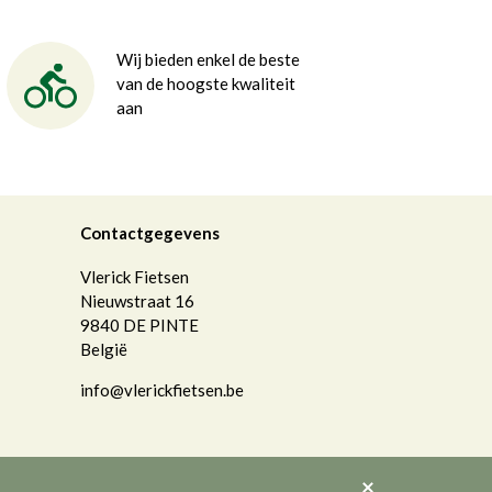
Wij bieden enkel de beste
van de hoogste kwaliteit
aan
Contactgegevens
Vlerick Fietsen
Nieuwstraat 16
9840
DE PINTE
België
info@vlerickfietsen.be
Akkoord