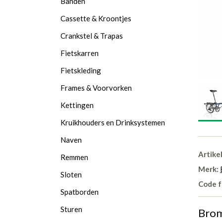
Banden
Cassette & Kroontjes
Crankstel & Trapas
Fietskarren
Fietskleding
Frames & Voorvorken
Kettingen
Kruikhouders en Drinksystemen
Naven
Artike
Remmen
Merk:
Sloten
Code f
Spatborden
Sturen
Brom