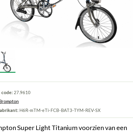
l code:
27.9610
Brompton
abrikant:
H6R-mTM-eTi-FCB-BAT3-TYM-REV-SX
pton Super Light Titanium voorzien van een