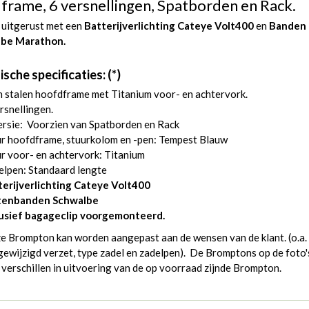
 frame, 6 versnellingen, Spatborden en Rack.
 uitgerust met een
Batterijverlichting Cateye Volt400
en
Banden
be Marathon.
sche specificaties: (*)
 stalen hoofdframe met Titanium voor- en achtervork.
rsnellingen.
ersie: Voorzien van Spatborden en Rack
ur hoofdframe, stuurkolom en -pen: Tempest Blauw
r voor- en achtervork: Titanium
elpen: Standaard lengte
terijverlichting Cateye Volt400
tenbanden Schwalbe
lusief bagageclip voorgemonteerd.
e Brompton kan worden aangepast aan de wensen van de klant. (o.a.
ewijzigd verzet, type zadel en zadelpen). De Bromptons op de foto'
verschillen in uitvoering van de op voorraad zijnde Brompton.