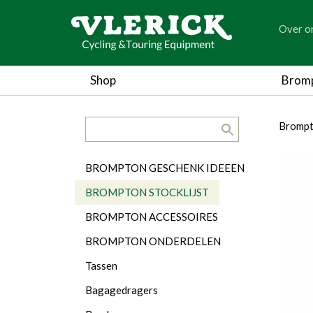
generic
Over o
generic
Shop
Brom
search.title
breadc
breadc
Brompt
Categorieën
BROMPTON GESCHENK IDEEEN
BROMPTON STOCKLIJST
BROMPTON ACCESSOIRES
BROMPTON ONDERDELEN
Tassen
Bagagedragers