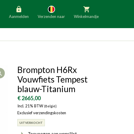
Aanmelden
Verzenden naar
Winkelmandje
België
Nederland
Duitsland
Luxemburg
Frankrijk
Oostenrijk
Brompton H6Rx
Open
Slovenië
Italië
Vouwfiets Tempest
Denemarken
Finland
blauw-Titanium
Bulgarije
Ierland
€ 2665,00
Incl. 21% BTW
(België}
Exclusief verzendingskosten
UITVERKOCHT
Toevoegen aan wenslijst