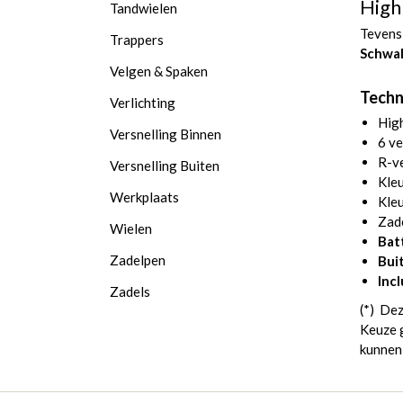
High
Tandwielen
Tevens
Trappers
Schwal
Velgen & Spaken
Techni
Verlichting
High
Versnelling Binnen
6 ve
R-v
Versnelling Buiten
Kle
Werkplaats
Kleu
Zad
Wielen
Bat
Zadelpen
Bui
Inc
Zadels
(*) Dez
Keuze g
kunnen 