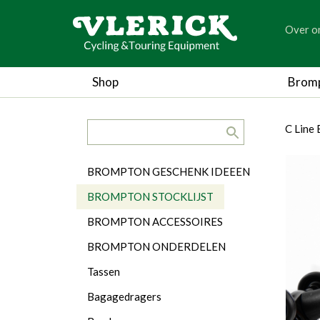
generic
Over o
generic
Shop
Brom
search.title
breadc
breadc
C Line
Categorieën
BROMPTON GESCHENK IDEEEN
BROMPTON STOCKLIJST
BROMPTON ACCESSOIRES
BROMPTON ONDERDELEN
Tassen
Bagagedragers