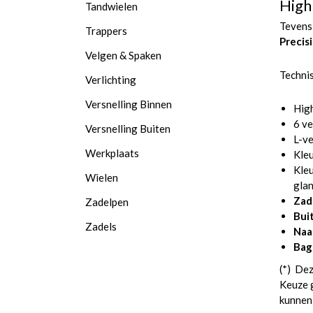
High
Tandwielen
Tevens
Trappers
Precis
Velgen & Spaken
Technis
Verlichting
Versnelling Binnen
High
6 ve
Versnelling Buiten
L-ve
Werkplaats
Kle
Kleu
Wielen
gla
Zad
Zadelpen
Bui
Zadels
Naa
Bag
(*) Dez
Keuze g
kunnen 