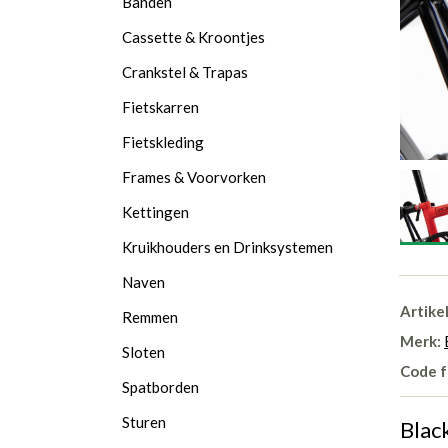
Banden
Cassette & Kroontjes
Crankstel & Trapas
Fietskarren
Fietskleding
Frames & Voorvorken
Kettingen
Kruikhouders en Drinksystemen
Naven
Artike
Remmen
Merk:
Sloten
Code f
Spatborden
Sturen
Blac