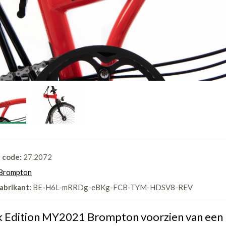
l code:
27.2072
Brompton
abrikant:
BE-H6L-mRRDg-eBKg-FCB-TYM-HDSV8-REV
k Edition MY2021 Brompton voorzien van een