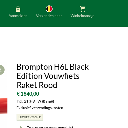
Aanmelden
Verzenden naar
Winkelmandje
België
Nederland
Duitsland
Luxemburg
Frankrijk
Oostenrijk
Brompton H6L Black
Open
Slovenië
Italië
Edition Vouwfiets
Denemarken
Finland
Raket Rood
Bulgarije
Ierland
€ 1840,00
Incl. 21% BTW
(België}
Exclusief verzendingskosten
UITVERKOCHT
Toevoegen aan wenslijst