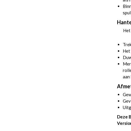
Binn
spul
Hante
Het ve
Trek
Het 
Duwe
Merk
roll
aan 
Afmet
Gewi
Gev
Uit
Deze B
Versio