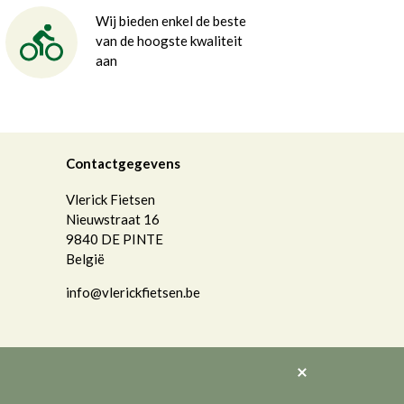
Wij bieden enkel de beste
van de hoogste kwaliteit
aan
Contactgegevens
Vlerick Fietsen
Nieuwstraat 16
9840
DE PINTE
België
info@vlerickfietsen.be
Akkoord