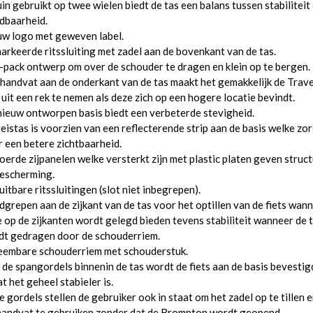
in gebruikt op twee wielen biedt de tas een balans tussen stabiliteit
dbaarheid.
uw logo met geweven label.
rkeerde ritssluiting met zadel aan de bovenkant van de tas.
-pack ontwerp om over de schouder te dragen en klein op te bergen.
handvat aan de onderkant van de tas maakt het gemakkelijk de Trave
uit een rek te nemen als deze zich op een hogere locatie bevindt.
ieuw ontworpen basis biedt een verbeterde stevigheid.
eistas is voorzien van een reflecterende strip aan de basis welke zo
 een betere zichtbaarheid.
erde zijpanelen welke versterkt zijn met plastic platen geven struc
bescherming.
uitbare ritssluitingen (slot niet inbegrepen).
grepen aan de zijkant van de tas voor het optillen van de fiets wan
 op de zijkanten wordt gelegd bieden tevens stabiliteit wanneer de 
dt gedragen door de schouderriem.
eembare schouderriem met schouderstuk.
de spangordels binnenin de tas wordt de fiets aan de basis bevestig
t het geheel stabieler is.
 gordels stellen de gebruiker ook in staat om het zadel op te tillen 
handvat te gebruiken zonder dat de Brompton wordt geopend.