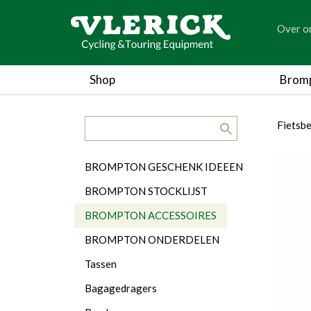
generic
Over o
generic
Shop
Brom
search.title
breadc
breadc
Fietsb
Categorieën
BROMPTON GESCHENK IDEEEN
BROMPTON STOCKLIJST
BROMPTON ACCESSOIRES
BROMPTON ONDERDELEN
Tassen
Bagagedragers