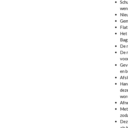
Schu
wen
Nie
Gema
Flat
Het 
Bag 
De n
De r
voor
Gevo
en 
Afsl
Hand
deze
wor
Afn
Met 
zoda
Deze
als 