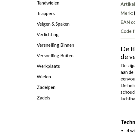
Tandwielen
Artike
Merk:
Trappers
EAN c
Velgen & Spaken
Code f
Verlichting
Versnelling Binnen
De B
de v
Versnelling Buiten
De zijp
Werkplaats
aan de 
Wielen
eenvou
De hele
Zadelpen
schoud
Zadels
luchth
Techn
4 wi