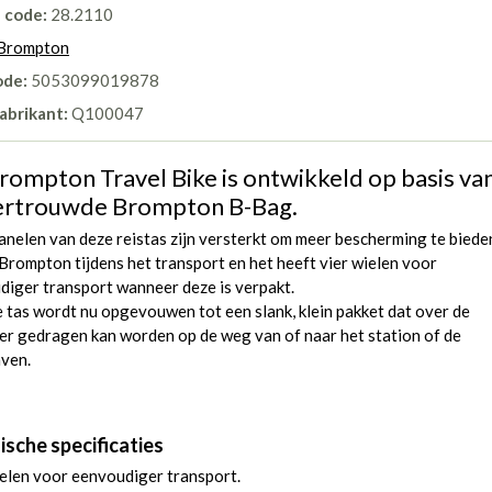
l code:
28.2110
Brompton
ode:
5053099019878
abrikant:
Q100047
rompton Travel Bike is ontwikkeld op basis va
ertrouwde Brompton B-Bag.
anelen van deze reistas zijn versterkt om meer bescherming te biede
Brompton tijdens het transport en het heeft vier wielen voor
diger transport wanneer deze is verpakt.
 tas wordt nu opgevouwen tot een slank, klein pakket dat over de
er gedragen kan worden op de weg van of naar het station of de
aven.
ische specificaties
elen voor eenvoudiger transport.