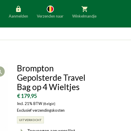
Aanmelden
Verzenden naar
Winkelmandje
België
Nederland
Duitsland
Luxemburg
Frankrijk
Oostenrijk
Brompton
Open
Slovenië
Italië
Gepolsterde Travel
Denemarken
Finland
Bag op 4 Wieltjes
Bulgarije
Ierland
€ 179,95
Incl. 21% BTW
(België}
Exclusief verzendingskosten
UITVERKOCHT
Toevoegen aan wenslijst