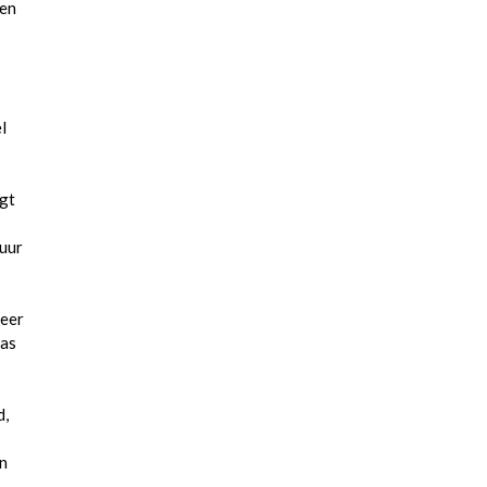
 en
l
rgt
tuur
neer
tas
d,
en