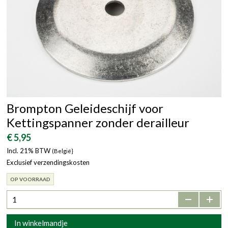
Brompton Geleideschijf voor
Kettingspanner zonder derailleur
€ 5,95
Incl. 21% BTW
(België}
Exclusief verzendingskosten
OP VOORRAAD
-
+
In winkelmandje