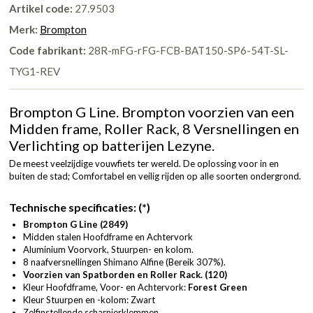
Artikel code:
27.9503
Merk:
Brompton
Code fabrikant:
28R-mFG-rFG-FCB-BAT150-SP6-54T-SL-
TYG1-REV
Brompton G Line. Brompton voorzien van een
Midden frame, Roller Rack, 8 Versnellingen en
Verlichting op batterijen Lezyne.
De meest veelzijdige vouwfiets ter wereld. De oplossing voor in en
buiten de stad; Comfortabel en veilig rijden op alle soorten ondergrond.
Technische specificaties:
(*)
Brompton G Line (2849)
Midden stalen Hoofdframe en Achtervork
Aluminium Voorvork, Stuurpen- en kolom.
8 naafversnellingen Shimano Alfine (Bereik 307%).
Voorzien van Spatborden en Roller Rack. (120)
Kleur Hoofdframe, Voor- en Achtervork:
Forest Green
Kleur Stuurpen en -kolom: Zwart
Zelfinstellende scharnierklemmen.