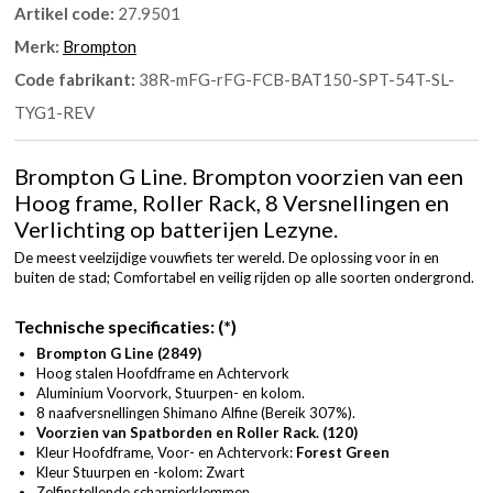
Artikel code:
27.9501
Merk:
Brompton
Code fabrikant:
38R-mFG-rFG-FCB-BAT150-SPT-54T-SL-
TYG1-REV
Brompton G Line. Brompton voorzien van een
Hoog frame, Roller Rack, 8 Versnellingen en
Verlichting op batterijen Lezyne.
De meest veelzijdige vouwfiets ter wereld. De oplossing voor in en
buiten de stad; Comfortabel en veilig rijden op alle soorten ondergrond.
Technische specificaties:
(*)
Brompton G Line (2849)
Hoog stalen Hoofdframe en Achtervork
Aluminium Voorvork, Stuurpen- en kolom.
8 naafversnellingen Shimano Alfine (Bereik 307%).
Voorzien van Spatborden en Roller Rack. (120)
Kleur Hoofdframe, Voor- en Achtervork:
Forest Green
Kleur Stuurpen en -kolom: Zwart
Zelfinstellende scharnierklemmen.