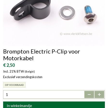
Brompton Electric P-Clip voor
Motorkabel
€ 2,50
Incl. 21% BTW
(België}
Exclusief verzendingskosten
OP VOORRAAD
-
+
In winkelmandje