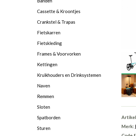
Banden
Cassette & Kroontjes
Crankstel & Trapas
Fietskarren
Fietskleding
Frames & Voorvorken
Kettingen
Kruikhouders en Drinksystemen
Naven
Remmen
Sloten
Artike
Spatborden
Merk:
Sturen
Code f