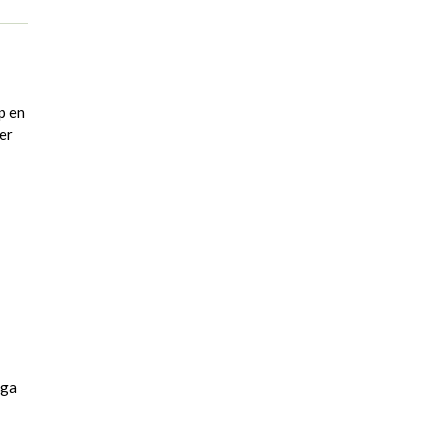
p en
er
nga