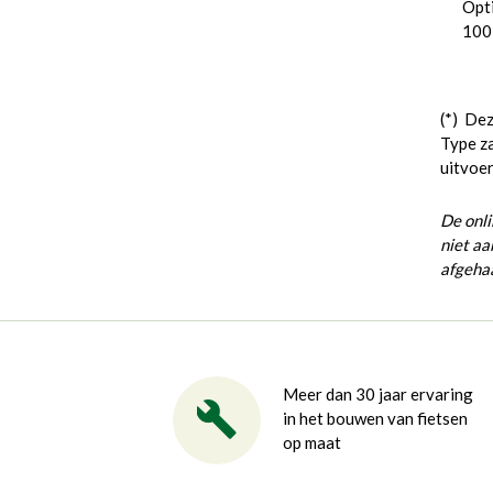
Opti
100 
(*) Dez
Type za
uitvoe
De onl
niet aa
afgehaa
Meer dan 30 jaar ervaring
in het bouwen van fietsen
op maat