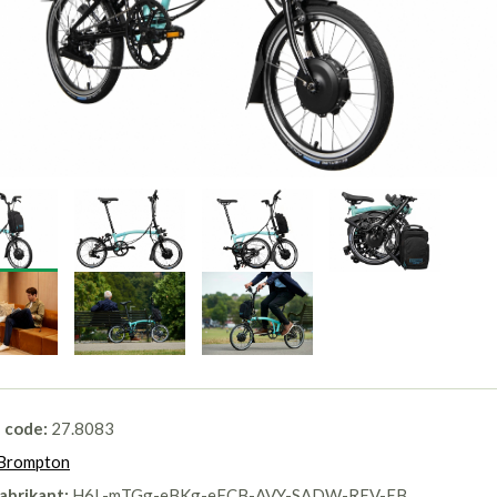
l code:
27.8083
Brompton
abrikant:
H6L-mTGg-eBKg-eFCB-AVY-SADW-REV-EB