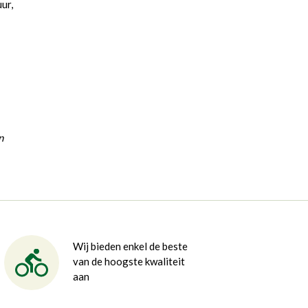
ur,
n
Wij bieden enkel de beste
van de hoogste kwaliteit
aan