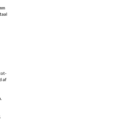
0mm
taal
tot-
d af
.
5