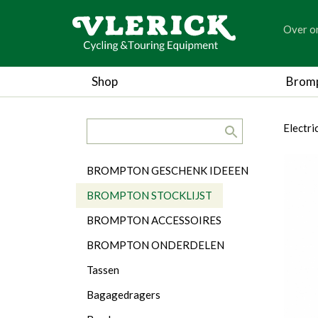
generic
Over o
generic
Shop
Brom
search.title
breadc
breadc
Electri
Categorieën
BROMPTON GESCHENK IDEEEN
BROMPTON STOCKLIJST
BROMPTON ACCESSOIRES
BROMPTON ONDERDELEN
Tassen
Bagagedragers