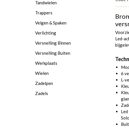
Tandwielen
Trappers
Brom
vers
Velgen & Spaken
Voorzie
Verlichting
Led-ach
Versnelling Binnen
bijgele
Versnelling Buiten
Techni
Werkplaats
Moda
Wielen
6 ve
L-ve
Zadelpen
Kle
Kleu
Zadels
gla
Zad
Led 
Sol
Bui