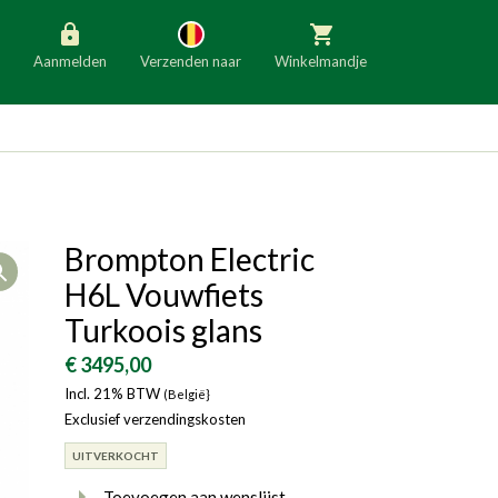
Aanmelden
Verzenden naar
Winkelmandje
België
Nederland
Duitsland
Luxemburg
Frankrijk
Oostenrijk
Brompton Electric
Open
Slovenië
Italië
H6L Vouwfiets
Denemarken
Finland
Turkoois glans
Bulgarije
Ierland
€ 3495,00
Incl. 21% BTW
(België}
Exclusief verzendingskosten
UITVERKOCHT
Toevoegen aan wenslijst