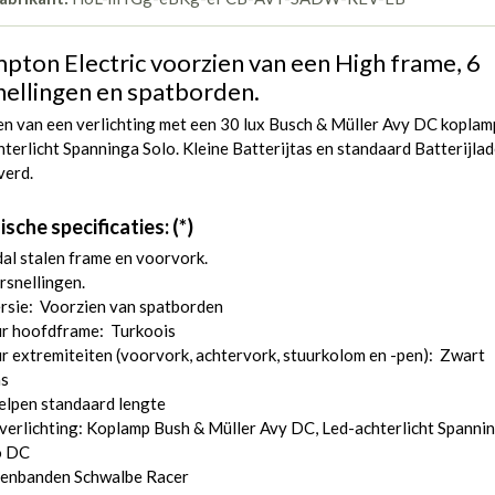
pton Electric voorzien van een High frame, 6
nellingen en spatborden.
n van een verlichting met een 30 lux Busch & Müller Avy DC koplam
terlicht Spanninga Solo. Kleine Batterijtas en standaard Batterijlad
verd.
sche specificaties: (*)
l stalen frame en voorvork.
rsnellingen.
rsie: Voorzien van spatborden
ur hoofdframe: Turkoois
r extremiteiten (voorvork, achtervork, stuurkolom en -pen): Zwart
ns
elpen standaard lengte
verlichting: Koplamp Bush & Müller Avy DC, Led-achterlicht Spanni
o DC
tenbanden Schwalbe Racer