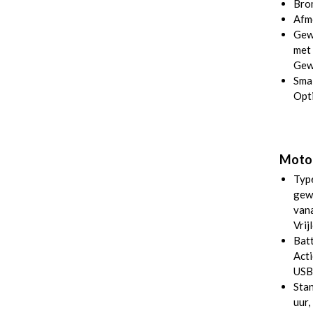
Bro
Afm
Gewi
met 
Gewi
Smal
Opti
Motor,
Typ
gew
van
Vrij
Batt
Acti
USB
Stan
uur,