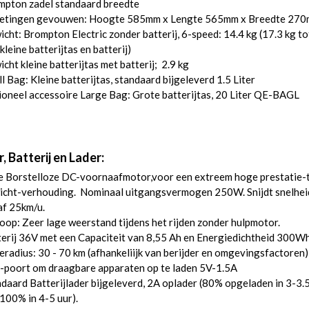
mpton zadel standaard breedte
etingen gevouwen: Hoogte 585mm x Lengte 565mm x Breedte 27
cht: Brompton Electric zonder batterij, 6-speed: 14.4 kg (17.3 kg to
kleine batterijtas en batterij)
cht kleine batterijtas met batterij; 2.9 kg
l Bag: Kleine batterijtas, standaard bijgeleverd 1.5 Liter
oneel accessoire Large Bag: Grote batterijtas, 20 Liter
QE-BAGL
 Batterij en Lader:
e Borstelloze DC-voornaafmotor,voor een extreem hoge prestatie-
icht-verhouding. Nominaal uitgangsvermogen 250W. Snijdt snelhei
af 25km/u.
loop: Zeer lage weerstand tijdens het rijden zonder hulpmotor.
erij 36V met een Capaciteit van 8,55 Ah en Energiedichtheid 300Wh
eradius: 30 - 70 km (afhankeliijk van berijder en omgevingsfactoren)
-poort om draagbare apparaten op te laden 5V-1.5A
daard Batterijlader bijgeleverd, 2A oplader (80% opgeladen in 3-3.
 100% in 4-5 uur).