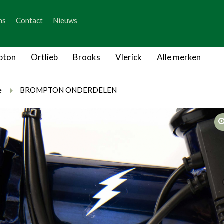
_skip_content
ns
Contact
Nieuws
_skip_language
pton
Ortlieb
Brooks
Vlerick
Alle merken
rumb.here
rumb.from
breadcrumb.to
e
BROMPTON ONDERDELEN