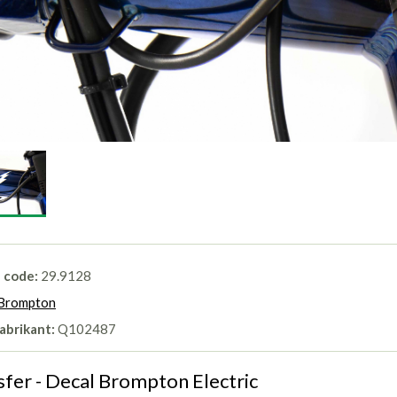
l code:
29.9128
Brompton
abrikant:
Q102487
sfer - Decal Brompton Electric