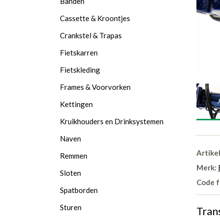
Banden
Cassette & Kroontjes
Crankstel & Trapas
Fietskarren
Fietskleding
Frames & Voorvorken
Kettingen
Kruikhouders en Drinksystemen
Naven
Artike
Remmen
Merk:
Sloten
Code f
Spatborden
Sturen
Tran