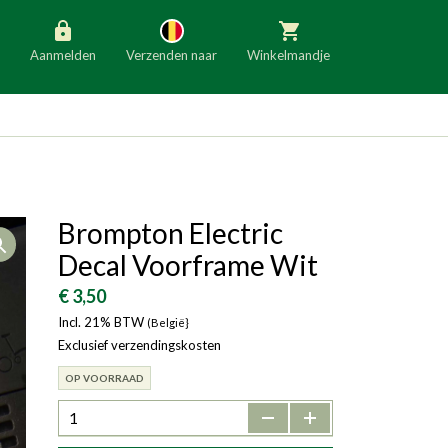
Aanmelden
Verzenden naar
Winkelmandje
België
Nederland
Duitsland
Luxemburg
Frankrijk
Oostenrijk
Brompton Electric
Open
Slovenië
Italië
Decal Voorframe Wit
Denemarken
Finland
€ 3,50
Incl. 21% BTW
Bulgarije
(België}
Ierland
Exclusief verzendingskosten
OP VOORRAAD
-
+