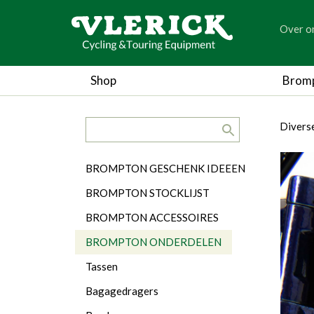
generic
Over o
generic
Shop
Brom
search.title
breadc
breadc
Divers
Categorieën
BROMPTON GESCHENK IDEEEN
BROMPTON STOCKLIJST
BROMPTON ACCESSOIRES
BROMPTON ONDERDELEN
Tassen
Bagagedragers