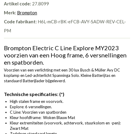
Artikel code:
27.8099
Merk:
Brompton
Code fabrikant:
H6L-mCB-rBK-eFCB-AVY-SADW-REV-CEL-
PM
Brompton Electric C Line Explore MY2023
voorzien van een Hoog frame, 6 versnellingen
en spatborden.
Voorzien van een verlichting met een 30 lux Busch & Müller Avy DC
koplamp en Led-achterlicht Spanninga Solo. Kleine Batterijtas en
standaard Batterijlader bijgeleverd.
Technische specificaties: (*)
High stalen frame en voorvork.
Explore: 6 versnellingen.
C Line: Voorzien van spatborden
Kleur hoofdframe: Woken Blauw Mat
Kleur extremiteiten (voorvork, achtervork, stuurkolom en -pen):
Zwart Mat
Zadelpen standaard lengte