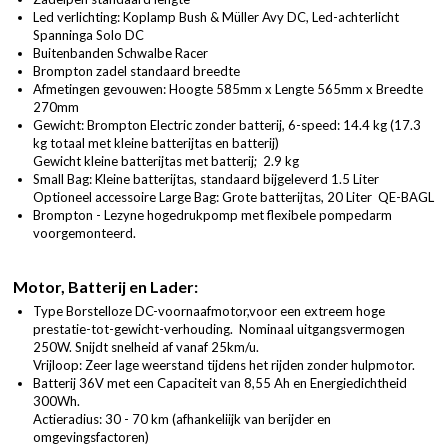
Led verlichting: Koplamp Bush & Müller Avy DC, Led-achterlicht
Spanninga Solo DC
Buitenbanden Schwalbe Racer
Brompton zadel standaard breedte
Afmetingen gevouwen: Hoogte 585mm x Lengte 565mm x Breedte
270mm
Gewicht: Brompton Electric zonder batterij, 6-speed: 14.4 kg (17.3
kg totaal met kleine batterijtas en batterij)
Gewicht kleine batterijtas met batterij; 2.9 kg
Small Bag: Kleine batterijtas, standaard bijgeleverd 1.5 Liter
Optioneel accessoire Large Bag: Grote batterijtas, 20 Liter QE-BAGL
Brompton - Lezyne hogedrukpomp met flexibele pompedarm
voorgemonteerd.
Motor, Batterij en Lader:
Type Borstelloze DC-voornaafmotor,voor een extreem hoge
prestatie-tot-gewicht-verhouding. Nominaal uitgangsvermogen
250W. Snijdt snelheid af vanaf 25km/u.
Vrijloop: Zeer lage weerstand tijdens het rijden zonder hulpmotor.
Batterij 36V met een Capaciteit van 8,55 Ah en Energiedichtheid
300Wh.
Actieradius: 30 - 70 km (afhankeliijk van berijder en
omgevingsfactoren)