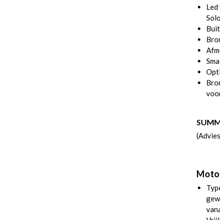
Led 
Sol
Bui
Bro
Afm
Smal
Opti
Bro
voo
SUMME
(Advie
Motor,
Typ
gew
van