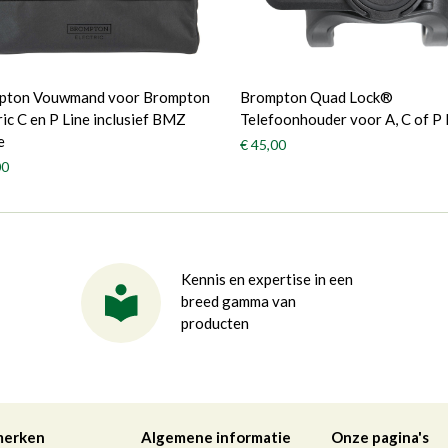
pton Vouwmand voor Brompton
Brompton Quad Lock®
ric C en P Line inclusief BMZ
Telefoonhouder voor A, C of P 
e
€ 45,00
00
Kennis en expertise in een
breed gamma van
producten
merken
Algemene informatie
Onze pagina's