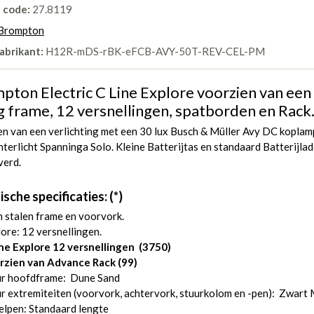
l code:
27.8119
Brompton
abrikant:
H12R-mDS-rBK-eFCB-AVY-50T-REV-CEL-PM
pton Electric C Line Explore voorzien van een
 frame, 12 versnellingen, spatborden en Rack
n van een verlichting met een 30 lux Busch & Müller Avy DC koplam
terlicht Spanninga Solo. Kleine Batterijtas en standaard Batterijlad
verd.
sche specificaties: (*)
 stalen frame en voorvork.
ore: 12 versnellingen.
ine Explore 12 versnellingen (3750)
rzien van Advance Rack (99)
ur hoofdframe: Dune Sand
r extremiteiten (voorvork, achtervork, stuurkolom en -pen): Zwart
elpen: Standaard lengte