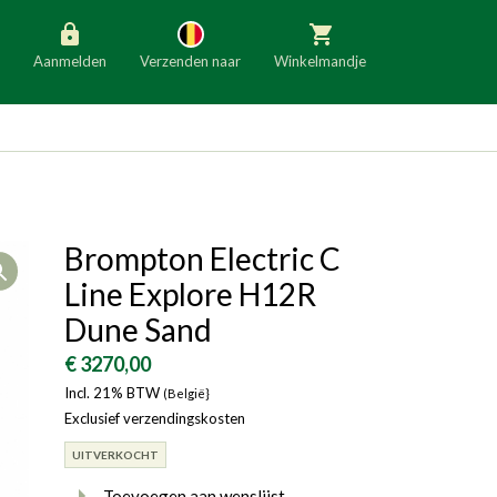
Aanmelden
Verzenden naar
Winkelmandje
België
Nederland
Duitsland
Luxemburg
Frankrijk
Oostenrijk
Brompton Electric C
Open
Slovenië
Italië
Line Explore H12R
Denemarken
Finland
Dune Sand
Bulgarije
Ierland
€ 3270,00
Incl. 21% BTW
(België}
Exclusief verzendingskosten
UITVERKOCHT
Toevoegen aan wenslijst