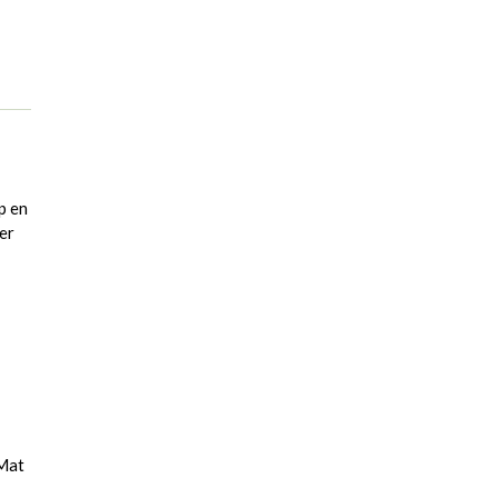
.
p en
er
 Mat