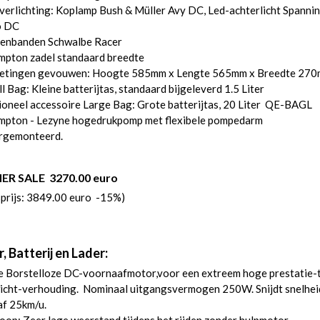
verlichting: Koplamp Bush & Müller Avy DC, Led-achterlicht Spanni
o DC
tenbanden Schwalbe Racer
mpton zadel standaard breedte
etingen gevouwen: Hoogte 585mm x Lengte 565mm x Breedte 27
l Bag: Kleine batterijtas, standaard bijgeleverd 1.5 Liter
oneel accessoire Large Bag: Grote batterijtas, 20 Liter QE-BAGL
mpton - Lezyne hogedrukpomp met flexibele pompedarm
rgemonteerd.
R SALE 3270.00 euro
sprijs: 3849.00 euro -15%)
 Batterij en Lader:
e Borstelloze DC-voornaafmotor,voor een extreem hoge prestatie-
icht-verhouding. Nominaal uitgangsvermogen 250W. Snijdt snelhei
af 25km/u.