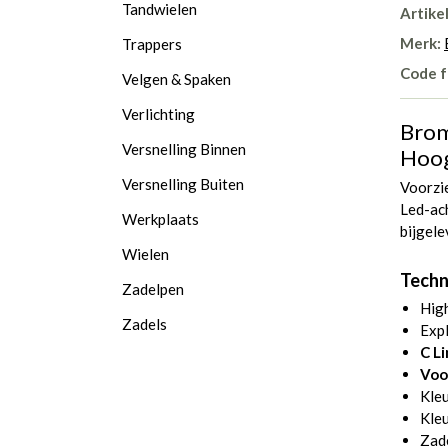
Tandwielen
Artike
Merk:
Trappers
Code f
Velgen & Spaken
Verlichting
Brom
Versnelling Binnen
Hoog
Versnelling Buiten
Voorzie
Led-ach
Werkplaats
bijgele
Wielen
Techni
Zadelpen
High
Zadels
Expl
C L
Voo
Kle
Kleu
Zad