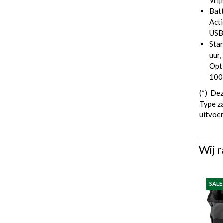
Vrij
Batt
Acti
USB
Stan
uur,
Opti
100 
(*) Dez
Type za
uitvoe
Wij r
SALE