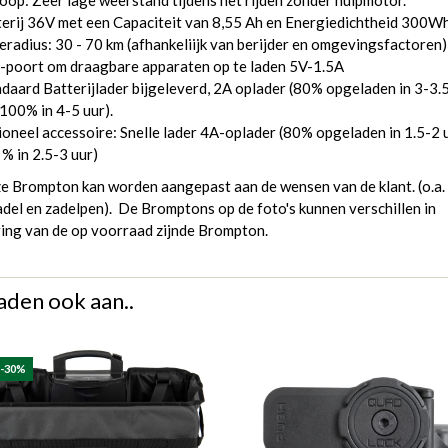
loop: Zeer lage weerstand tijdens het rijden zonder hulpmotor.
erij 36V met een Capaciteit van 8,55 Ah en Energiedichtheid 300Wh
eradius: 30 - 70 km (afhankeliijk van berijder en omgevingsfactoren)
-poort om draagbare apparaten op te laden 5V-1.5A
daard Batterijlader bijgeleverd, 2A oplader (80% opgeladen in 3-3.
 100% in 4-5 uur).
oneel accessoire: Snelle lader 4A-oplader (80% opgeladen in 1.5-2 u
% in 2.5-3 uur)
e Brompton kan worden aangepast aan de wensen van de klant. (o.a.
del en zadelpen). De Bromptons op de foto's kunnen verschillen in
ring van de op voorraad zijnde Brompton.
aden ook aan..
 -30%