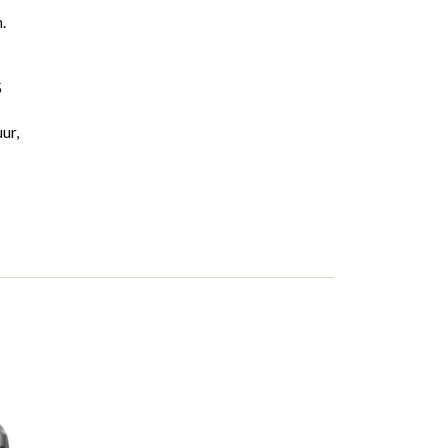
.
5
ur,