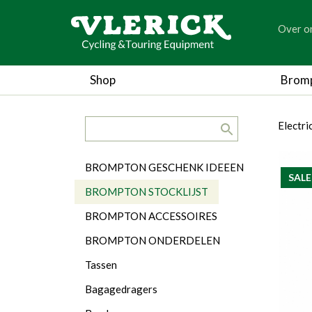
generic
Over o
generic
Shop
Brom
search.title
breadc
breadc
Electri
Categorieën
BROMPTON GESCHENK IDEEEN
SALE
BROMPTON STOCKLIJST
BROMPTON ACCESSOIRES
BROMPTON ONDERDELEN
Tassen
Bagagedragers