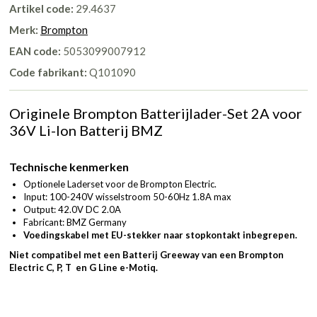
Artikel code:
29.4637
Merk:
Brompton
EAN code:
5053099007912
Code fabrikant:
Q101090
Originele Brompton Batterijlader-Set 2A voor
36V Li-Ion Batterij BMZ
Technische kenmerken
Optionele Laderset voor de Brompton Electric.
Input: 100-240V wisselstroom 50-60Hz 1.8A max
Output: 42.0V DC 2.0A
Fabricant: BMZ Germany
Voedingskabel met EU-stekker naar stopkontakt inbegrepen.
Niet compatibel met een Batterij Greeway van een Brompton
Electric C, P, T en G Line e-Motiq.