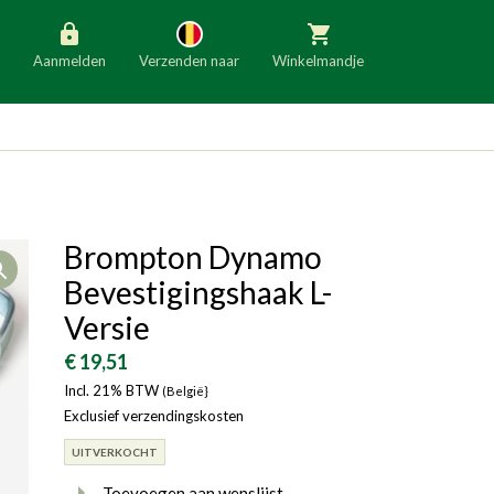
Aanmelden
Verzenden naar
Winkelmandje
België
Nederland
Duitsland
Luxemburg
Frankrijk
Oostenrijk
Brompton Dynamo
Open
Slovenië
Italië
Bevestigingshaak L-
Denemarken
Finland
Versie
Bulgarije
Ierland
€ 19,51
Incl. 21% BTW
(België}
Exclusief verzendingskosten
UITVERKOCHT
Toevoegen aan wenslijst