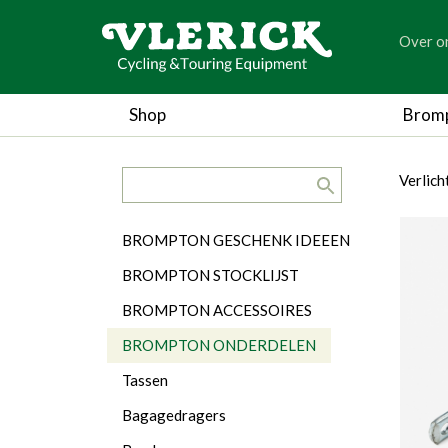
generic
Over o
generic
Shop
Brom
search.title
breadc
breadc
Verlic
Categorieën
BROMPTON GESCHENK IDEEEN
BROMPTON STOCKLIJST
BROMPTON ACCESSOIRES
BROMPTON ONDERDELEN
Tassen
Bagagedragers