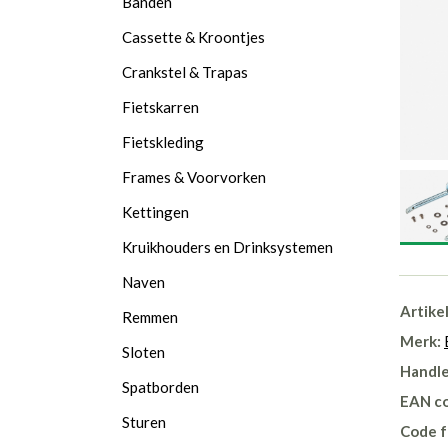
Banden
Cassette & Kroontjes
Crankstel & Trapas
Fietskarren
Fietskleding
Frames & Voorvorken
Kettingen
Kruikhouders en Drinksystemen
Naven
Artike
Remmen
Merk:
Sloten
Handle
Spatborden
EAN c
Sturen
Code f