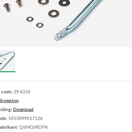
l code:
29.4350
Brompton
iding:
Download
ode:
5053099017126
abrikant:
QVMGSRDYN