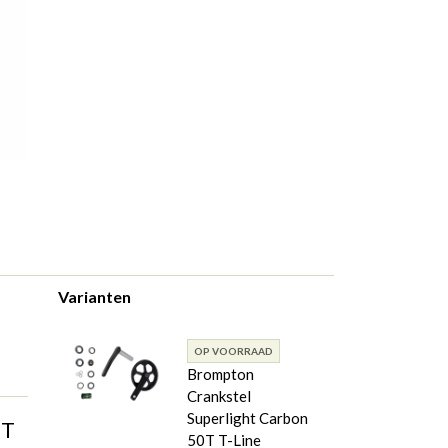
Varianten
OP VOORRAAD
Brompton
Crankstel
Superlight Carbon
 T
50T T-Line