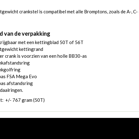
htgewicht crankstel is compatibel met alle Bromptons, zoals de A-, C-
d van de verpakking
rijgbaar met een kettingblad 50T of 56T
tgewicht kettingrand
er crank is voorzien van een holle BB30-as
nkafstandsring
nkgolfring
pas FSA Mega Evo
pas afstandsring
daalringen.
t: +/- 767 gram (50T)