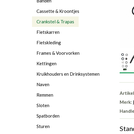
Banden
Cassette & Kroontjes
Crankstel & Trapas
Fietskarren
Fietskleding
Frames & Voorvorken
Kettingen
Kruikhouders en Drinksystemen
Naven
Artike
Remmen
Merk:
Sloten
Handle
Spatborden
Sturen
Stan