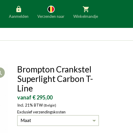
Aanmelden
Verzenden naar
Winkelmandje
België
Nederland
Duitsland
Luxemburg
Frankrijk
Oostenrijk
Brompton Crankstel
Open
Slovenië
Italië
Superlight Carbon T-
Denemarken
Finland
Line
Bulgarije
Ierland
vanaf € 295,00
Incl. 21% BTW
(België}
Exclusief verzendingskosten
Maat