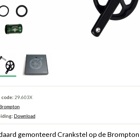
l code:
29.603X
Brompton
iding:
Download
daard gemonteerd Crankstel op de Brompton