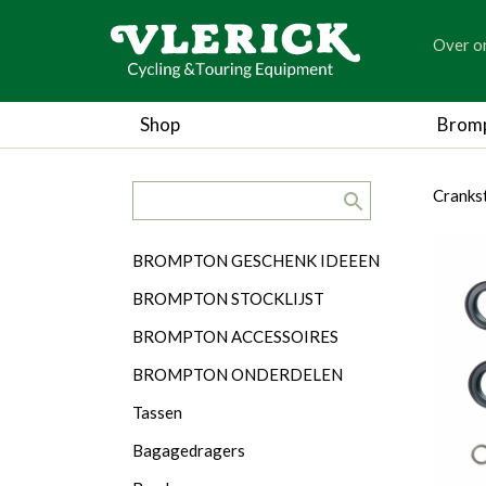
generic
Over o
generic
Shop
Brom
search.title
breadc
breadc
Cranks
Categorieën
BROMPTON GESCHENK IDEEEN
BROMPTON STOCKLIJST
BROMPTON ACCESSOIRES
BROMPTON ONDERDELEN
Tassen
Bagagedragers